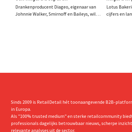
Drankenproducent Diageo, eigenaar van
Lotus Bakeri
Johnnie Walker, Smirnoff en Baileys, wil
cijfers en l
na een omzetdaling fors in de kosten
investering
snijden en tegelijk investeren in groei voor
productiecap
onder andere Guiness en voorgemixte
breiden: “
cocktails.
grijpen”.
Sinds 2009 is RetailDetail hét toonaangevende B2B-platform
in Europa.
Als "100% trusted medium" en sterke retailcommunity biedt
professionals dagelijks betrouwbaar nieuws, scherpe inzich
relevante analyses uit de sector.