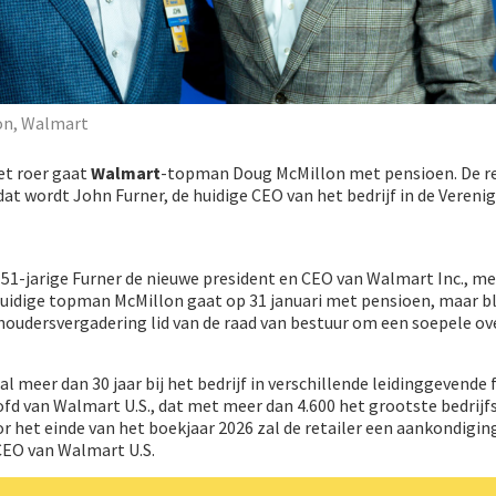
on, Walmart
et roer gaat
Walmart
-topman Doug McMillon met pensioen. De re
dat wordt John Furner, de huidige CEO van het bedrijf in de Vereni
 51-jarige Furner de nieuwe president en CEO van Walmart Inc., me
 Huidige topman McMillon gaat op 31 januari met pensioen, maar bli
lhoudersvergadering lid van de raad van bestuur om een soepele o
 meer dan 30 jaar bij het bedrijf in verschillende leidinggevende 
oofd van Walmart U.S., dat met meer dan 4.600 het grootste bedrij
or het einde van het boekjaar 2026 zal de retailer een aankondigin
CEO van Walmart U.S.