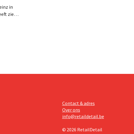
inz in
eft zien
an beter
teringen
Contact & adres
Over ons
info@retaildetail.be
© 2026 RetailDetail