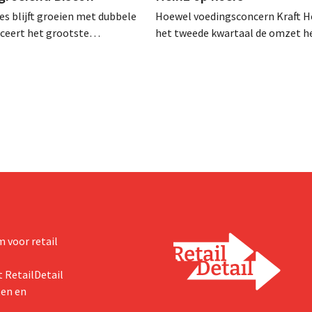
es blijft groeien met dubbele
Hoewel voedingsconcern Kraft He
anceert het grootste
het tweede kwartaal de omzet he
sprogramma ooit om de
dalen, spreekt het bedrijf toch v
aciteit voor Biscoff uit te
dan verwachte resultaten. De
We moeten dit momentum
multinational verhoogt de inves
en de vooruitzichten.
 voor retail
 RetailDetail
ten en