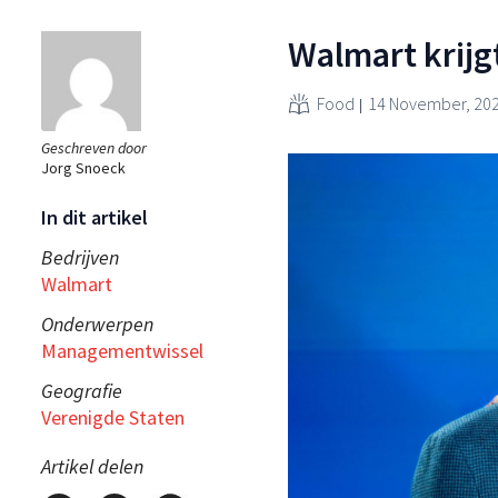
Walmart krij
Food
14 November, 20
Geschreven door
Jorg Snoeck
In dit artikel
Bedrijven
Walmart
Onderwerpen
Managementwissel
Geografie
Verenigde Staten
Artikel delen