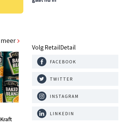
 meer
Volg RetailDetail
FACEBOOK
TWITTER
INSTAGRAM
LINKEDIN
Kraft