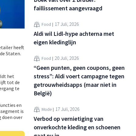
faillissement aangevraagd
17 Juli, 2026
Food
Aldi wil Lidl-hype achterna met
eigen kledinglijn
tailer heeft
gde Staten.
20 Juli, 2026
Food
“Geen punten, geen coupons, geen
stress”: Aldi voert campagne tegen
ldt het
jft tot de
getrouwheidsapps (maar niet in
vergang te
België)
functies en
17 Juli, 2026
Mode
fssegment is
g doen over
Verbod op vernietiging van
onverkochte kleding en schoenen
gaat nu in