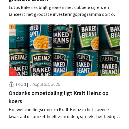
Lotus Bakeries blijft groeien met dubbele cijfers en
lanceert het grootste investeringsprogramma ooit om
de productiecapaciteit voor Biscoff uit te breiden: “We
moeten dit momentum grijpen”.
Food
6 Augustus, 2026
Ondanks omzetdaling ligt Kraft Heinz op
koers
Hoewel voedingsconcern Kraft Heinz in het tweede
kwartaal de omzet heeft zien dalen, spreekt het bedrijf
toch van beter dan verwachte resultaten. De