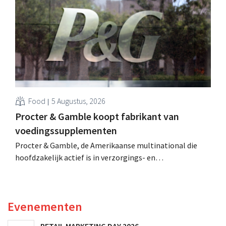
retailer, realiseerde de fusie met Promodès en nam
toenmalig Belgisch marktleider GB over.
Food
5 Augustus, 2026
Procter & Gamble koopt fabrikant van
voedingssupplementen
Procter & Gamble, de Amerikaanse multinational die
hoofdzakelijk actief is in verzorgings- en
huishoudproducten, telt miljarden neer voor de
overname van Thorne, een producent van
voedingssupplementen.
Evenementen
RETAIL MARKETING DAY 2026