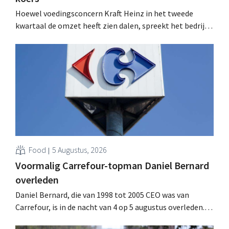
Hoewel voedingsconcern Kraft Heinz in het tweede
kwartaal de omzet heeft zien dalen, spreekt het bedrijf
toch van beter dan verwachte resultaten. De
multinational verhoogt de investeringen en de
vooruitzichten.
Food
5 Augustus, 2026
Voormalig Carrefour-topman Daniel Bernard
overleden
Daniel Bernard, die van 1998 tot 2005 CEO was van
Carrefour, is in de nacht van 4 op 5 augustus overleden.
Hij versterkte de internationale activiteiten van de