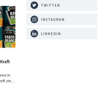
TWITTER
INSTAGRAM
LINKEDIN
Kraft
inz in
eft zien
an beter
teringen