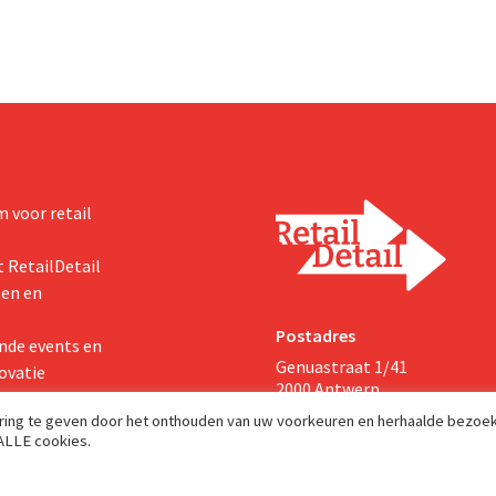
 voor retail
 RetailDetail
ten en
Postadres
nde events en
Genuastraat 1/41
ovatie
2000 Antwerp
aring te geven door het onthouden van uw voorkeuren en herhaalde bezoe
 ALLE cookies.