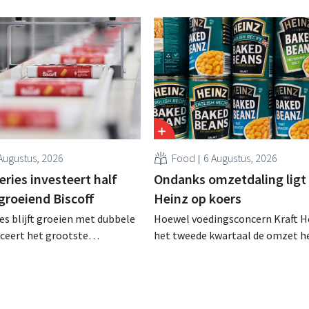
Augustus, 2026
Food
6 Augustus, 2026
ries investeert half
Ondanks omzetdaling ligt 
 groeiend Biscoff
Heinz op koers
es blijft groeien met dubbele
Hoewel voedingsconcern Kraft He
anceert het grootste
het tweede kwartaal de omzet he
sprogramma ooit om de
dalen, spreekt het bedrijf toch v
aciteit voor Biscoff uit te
dan verwachte resultaten. De
We moeten dit momentum
multinational verhoogt de inves
en de vooruitzichten.