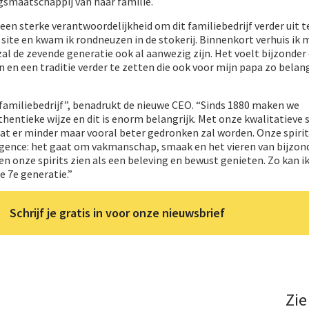
ngsmaatschappij van haar familie.
 een sterke verantwoordelijkheid om dit familiebedrijf verder uit 
de site en kwam ik rondneuzen in de stokerij. Binnenkort verhuis ik 
 zal de zevende generatie ook al aanwezig zijn. Het voelt bijzonder
 en een traditie verder te zetten die ook voor mijn papa zo belang
een familiebedrijf”, benadrukt de nieuwe CEO. “Sinds 1880 maken we
hentieke wijze en dit is enorm belangrijk. Met onze kwalitatieve s
at er minder maar vooral beter gedronken zal worden. Onze spirit
gence: het gaat om vakmanschap, smaak en het vieren van bijzon
 onze spirits zien als een beleving en bewust genieten. Zo kan ik
e 7e generatie.”
Schrijf je gratis in voor onze nieuwsbrief
Zie