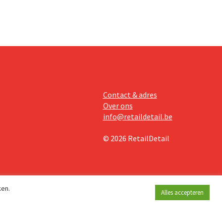
Contact & adres
Over ons
info@retaildetail.be
© 2026 RetailDetail
ken.
Alles accepteren