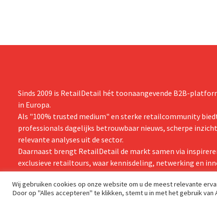
Sinds 2009 is RetailDetail hét toonaangevende B2B-platform
in Europa.
Als "100% trusted medium" en sterke retailcommunity biedt
professionals dagelijks betrouwbaar nieuws, scherpe inzich
relevante analyses uit de sector.
Daarnaast brengt RetailDetail de markt samen via inspirere
exclusieve retailtours, waar kennisdeling, netwerking en inn
centraal staan.
Wij gebruiken cookies op onze website om u de meest relevante erv
Door op "Alles accepteren" te klikken, stemt u in met het gebruik van