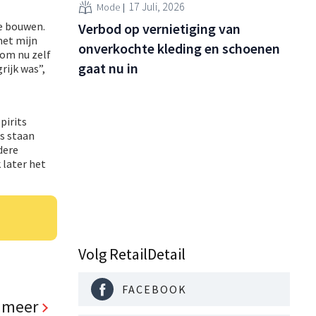
17 Juli, 2026
Mode
te bouwen.
Verbod op vernietiging van
met mijn
onverkochte kleding en schoenen
 om nu zelf
gaat nu in
rijk was”,
pirits
s staan
dere
 later het
Volg RetailDetail
FACEBOOK
 meer