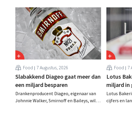
Food
7 Augustus, 2026
Food
7 
Slabakkend Diageo gaat meer dan
Lotus Bake
een miljard besparen
miljard in
Drankenproducent Diageo, eigenaar van
Lotus Bakeri
Johnnie Walker, Smirnoff en Baileys, wil
cijfers en l
na een omzetdaling fors in de kosten
investering
snijden en tegelijk investeren in groei voor
productiecap
onder andere Guiness en voorgemixte
breiden: “
cocktails.
grijpen”.