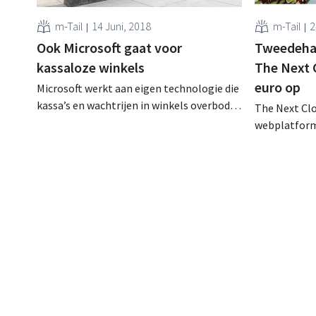
m-Tail
14 Juni, 2018
m-Tail
2
Ook Microsoft gaat voor
Tweedeha
kassaloze winkels
The Next C
euro op
Microsoft werkt aan eigen technologie die
kassa’s en wachtrijen in winkels overbodig
The Next Cl
maakt. Het wil zo een bondgenoot voor de
webplatform
retailsector worden, vooral in de strijd
designerkled
tegen Amazon Go. Winkelkar
miljoen euro
automatisch scannen Kassaloze winkels
kapitaal dat
zijn de nieuwe hype in retailland, zeker in
gelanceerde
supermarkten en buurtwinkels: behalve de
financieren
volledig kassaloze...
verduurzam
tweedehands
specifiek to
designerkled
Sinds de opri