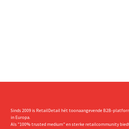
Sinds 2009 is RetailDetail hét toonaangevende B2B-platform
in Europa.
Als "100% trusted medium" en sterke retailcommunity biedt