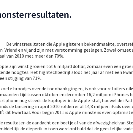
onsterresultaten.
De winstresultaten die Apple gisteren bekendmaakte, overtref
. Vriend en vijand zijn met verstomming geslagen. Zowel omzet a
taal van 2010 met meer dan 70%.
pple zijn winst groeien tot 6 miljard dollar, zomaar even een groe
nde hoogtes. Het hightechbedrijf sloot het jaar af met een kw
 een stijging van 71%.
zoete broodjes over de toonbank gingen, is ook voor retailers nik
ie maanden tijd tussen oktober en december 16,2 miljoen iPhones 
artphone nog steeds de koploper in de Apple-stal, hoewel de iPad
inds de lancering in april 2010 rolden er al 14,8 miljoen iPads over 
t dit kwartaal. Voor begin 2011 is Apple minstens even optimisti
de resultaten de aandacht een beetje af van de afwezigheid van St
ddellijk de dieperik in toen werd onthuld dat de geestelijke vade