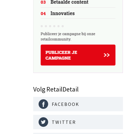
Volg RetailDetail
FACEBOOK
TWITTER