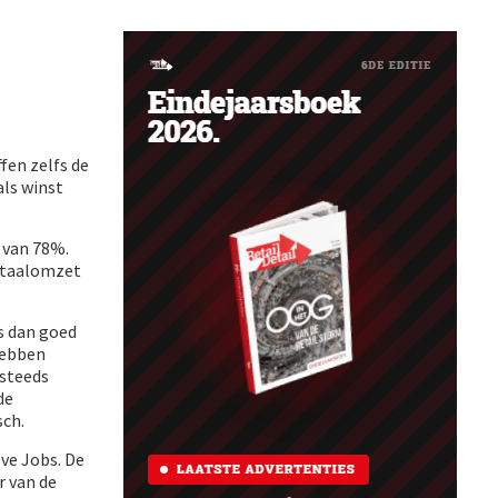
fen zelfs de
ls winst
i van 78%.
artaalomzet
s dan goed
hebben
 steeds
de
sch.
eve Jobs. De
r van de