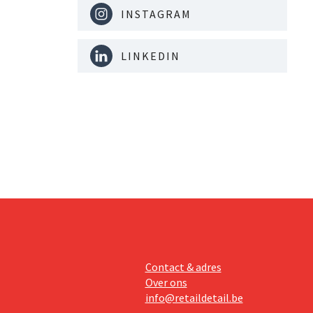
INSTAGRAM
LINKEDIN
Contact & adres
Over ons
info@retaildetail.be