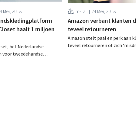
4 Mei, 2018
m-Tail
24 Mei, 2018
ndskledingplatform
Amazon verbant klanten d
loset haalt 1 miljoen
teveel retourneren
Amazon stelt paal en perk aan k
teveel retourneren of zich ‘misd
oset, het Nederlandse
volgens de retailer: wie te ver ga
 voor tweedehandse
verbannen. Tientallen klanten k
ing, heeft zopas ruim 1
sociale media dat hun account een
 ‘groeigeld’ opgehaald. Vers
stopgezet. Verbannen zonder
 onder meer de vandaag
waarschuwing Wie regelmatig of
 Belgische website moet
elkaar bestellingen terugstuurt 
. Modelandschap
Amazon, loopt het...
en Het
kledingplatform richt zich
t al wie high-end
ing wil kopen en verkopen.
chting in 2013...