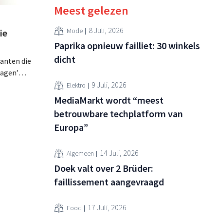
Meest gelezen
8 Juli, 2026
Mode
ie
Paprika opnieuw failliet: 30 winkels
dicht
lanten die
ragen’
at, wordt
9 Juli, 2026
Elektro
lagen op
MediaMarkt wordt “meest
zijdig is
betrouwbare techplatform van
Europa”
 kort na
naar
14 Juli, 2026
Algemeen
Doek valt over 2 Brüder:
faillissement aangevraagd
17 Juli, 2026
Food