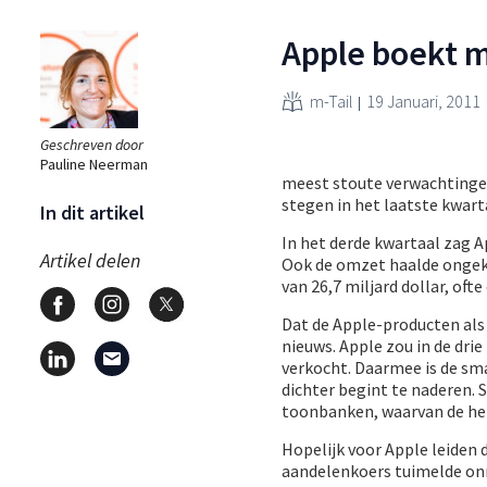
Apple boekt m
m-Tail
19 Januari, 2011
Geschreven door
Pauline Neerman
meest stoute verwachtingen
stegen in het laatste kwar
In dit artikel
In het derde kwartaal zag A
Artikel delen
Ook de omzet haalde ongeke
van 26,7 miljard dollar, ofte
Dat de Apple-producten als 
nieuws. Apple zou in de dr
verkocht. Daarmee is de sm
dichter begint te naderen. S
toonbanken, waarvan de helf
Hopelijk voor Apple leiden 
aandelenkoers tuimelde onmi