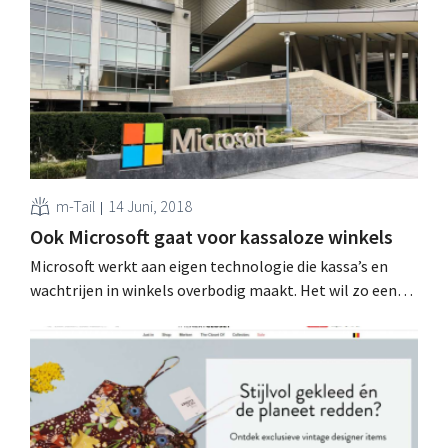
m-Tail
14 Juni, 2018
Ook Microsoft gaat voor kassaloze winkels
Microsoft werkt aan eigen technologie die kassa’s en
wachtrijen in winkels overbodig maakt. Het wil zo een
bondgenoot voor de retailsector worden, vooral in de
strijd tegen Amazon Go. Winkelkar automatisch
scannen Kassaloze winkels zijn de nieuwe hype in
retailland, zeker in supermarkten en buurtwinkels:
behalve de volledig kassaloze...