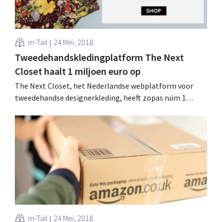
m-Tail
24 Mei, 2018
Tweedehandskledingplatform The Next
Closet haalt 1 miljoen euro op
The Next Closet, het Nederlandse webplatform voor
tweedehandse designerkleding, heeft zopas ruim 1
miljoen euro ‘groeigeld’ opgehaald. Vers kapitaal dat
onder meer de vandaag gelanceerde Belgische website
moet financieren. Modelandschap verduurzamen Het
tweedehandskledingplatform richt zich specifiek tot al
wie high-end designerkleding wil kopen en verkopen.
Sinds de oprichting in 2013...
m-Tail
24 Mei, 2018