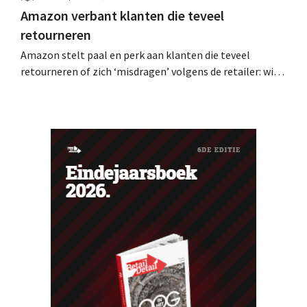
Amazon verbant klanten die teveel
retourneren
Amazon stelt paal en perk aan klanten die teveel
retourneren of zich ‘misdragen’ volgens de retailer: wie
te ver gaat, wordt verbannen. Tientallen klanten klagen
op sociale media dat hun account eenzijdig is stopgezet.
Verbannen zonder waarschuwing Wie regelmatig of
kort na elkaar bestellingen terugstuurt naar Amazon,
loopt het...