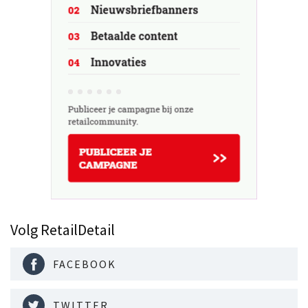
Volg RetailDetail
FACEBOOK
TWITTER