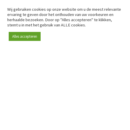
Wij gebruiken cookies op onze website om u de meest relevante
ervaring te geven door het onthouden van uw voorkeuren en
herhaalde bezoeken. Door op "Alles accepteren" te klikken,
stemt u in met het gebruik van ALLE cookies.
Alles accepteren
Sinds 2009 is RetailDetail hét toonaangevende B2B-
platform voor retail in Europa.
Als "100% trusted medium" en sterke retailcommunity biedt
RetailDetail professionals dagelijks betrouwbaar nieuws,
scherpe inzichten en relevante analyses uit de sector.
Daarnaast brengt RetailDetail de markt samen via
inspirerende events en exclusieve retailtours, waar