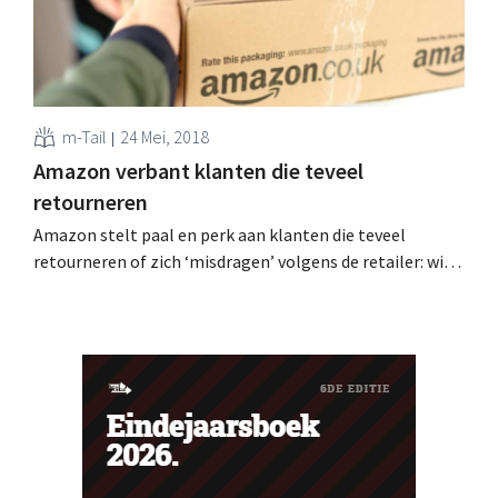
Sinds de oprichting in 2013...
m-Tail
24 Mei, 2018
Amazon verbant klanten die teveel
retourneren
Amazon stelt paal en perk aan klanten die teveel
retourneren of zich ‘misdragen’ volgens de retailer: wie
te ver gaat, wordt verbannen. Tientallen klanten klagen
op sociale media dat hun account eenzijdig is stopgezet.
Verbannen zonder waarschuwing Wie regelmatig of
kort na elkaar bestellingen terugstuurt naar Amazon,
loopt het...