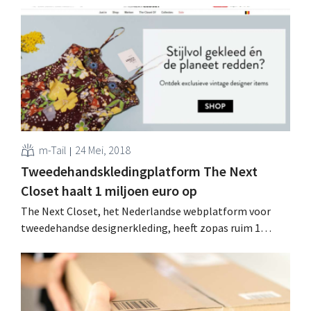
strijd tegen Amazon Go. Winkelkar automatisch
scannen Kassaloze winkels zijn de nieuwe hype in
retailland, zeker in supermarkten en buurtwinkels:
behalve de volledig kassaloze...
m-Tail
24 Mei, 2018
Tweedehandskledingplatform The Next
Closet haalt 1 miljoen euro op
The Next Closet, het Nederlandse webplatform voor
tweedehandse designerkleding, heeft zopas ruim 1
miljoen euro ‘groeigeld’ opgehaald. Vers kapitaal dat
onder meer de vandaag gelanceerde Belgische website
moet financieren. Modelandschap verduurzamen Het
tweedehandskledingplatform richt zich specifiek tot al
wie high-end designerkleding wil kopen en verkopen.