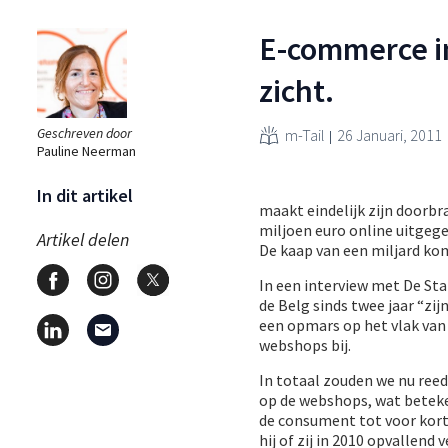
E-commerce in 
zicht.
Geschreven door
m-Tail
26 Januari, 2011
Pauline Neerman
In dit artikel
maakt eindelijk zijn doorbr
miljoen euro online uitgege
Artikel delen
De kaap van een miljard kom
In een interview met De Sta
de Belg sinds twee jaar “zi
een opmars op het vlak va
webshops bij.
In totaal zouden we nu reed
op de webshops, wat beteke
de consument tot voor kort 
hij of zij in 2010 opvallend