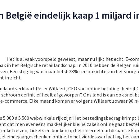
België eindelijk kaap 1 miljard i
Het is al vaak voorspeld geweest, maar nu lijkt het echt. E-c
aak in het Belgische retaillandschap. In 2010 hebben de Belgen ru
ven. Een stijging van maar liefst 28% ten opzichte van het voorga
t in zicht.
ndaard verklaart Peter Willaert, CEO van online betalingsbedrijf 
jn schroom definitief heeft afgeworpen”. Ons land is dan ook snel 
n e-commerce. Elke maand komen er volgens Willaert zowaar 90 n
s 5.000 à 5.500 webwinkels rijk zijn. Het bestedingsbedrag krimpt
nt dat men eveneens makkelijker kleine zaken online gaat bestel
enkel reizen, tickets en boeken op het internet durfde aan te ko
 veel eindejaargeschenken online. In het vierde kwartaal lag het aa