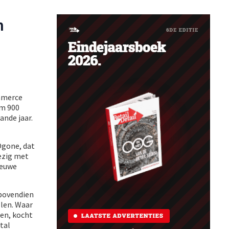
n
ommerce
im 900
ande jaar.
Ogone, dat
bezig met
ieuwe
 bovendien
len. Waar
pen, kocht
ntal