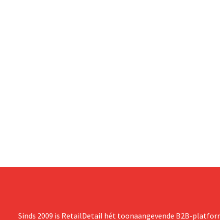
Sinds 2009 is RetailDetail hét toonaangevende B2B-platform