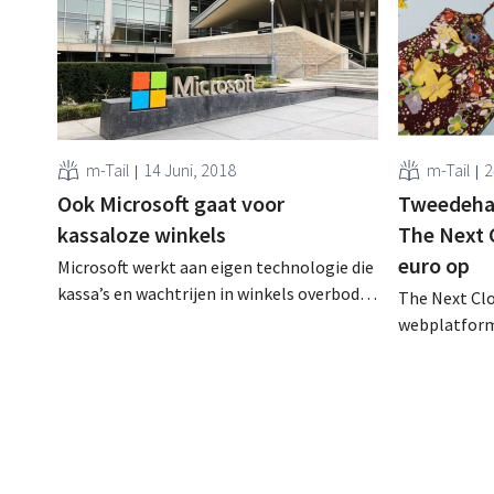
m-Tail
14 Juni, 2018
m-Tail
2
Ook Microsoft gaat voor
Tweedeha
kassaloze winkels
The Next C
euro op
Microsoft werkt aan eigen technologie die
kassa’s en wachtrijen in winkels overbodig
The Next Cl
maakt. Het wil zo een bondgenoot voor de
webplatform
retailsector worden, vooral in de strijd
designerkled
tegen Amazon Go. Winkelkar
miljoen euro
automatisch scannen Kassaloze winkels
kapitaal dat
zijn de nieuwe hype in retailland, zeker in
gelanceerde
supermarkten en buurtwinkels: behalve de
financieren
volledig kassaloze...
verduurzam