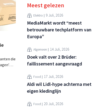
Meest gelezen
9 Juli, 2026
Elektro
MediaMarkt wordt “meest
betrouwbare techplatform van
Europa”
ie
14 Juli, 2026
Algemeen
Doek valt over 2 Brüder:
lanten die
faillissement aangevraagd
ragen’
at, wordt
lagen op
17 Juli, 2026
Food
zijdig is
Aldi wil Lidl-hype achterna met
eigen kledinglijn
 kort na
naar
20 Juli, 2026
Food