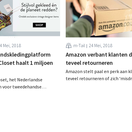
4 Mei, 2018
m-Tail
24 Mei, 2018
ndskledingplatform
Amazon verbant klanten d
loset haalt 1 miljoen
teveel retourneren
Amazon stelt paal en perk aan k
teveel retourneren of zich ‘misd
oset, het Nederlandse
volgens de retailer: wie te ver ga
 voor tweedehandse
verbannen. Tientallen klanten k
ing, heeft zopas ruim 1
sociale media dat hun account een
 ‘groeigeld’ opgehaald. Vers
stopgezet. Verbannen zonder
 onder meer de vandaag
waarschuwing Wie regelmatig of
 Belgische website moet
elkaar bestellingen terugstuurt 
. Modelandschap
Amazon, loopt het...
en Het