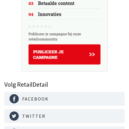
Volg RetailDetail
FACEBOOK
TWITTER