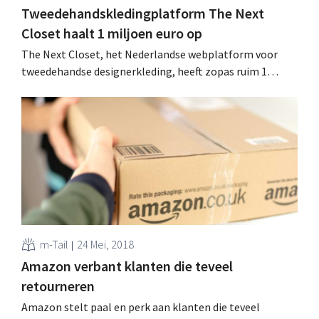
Tweedehandskledingplatform The Next
Closet haalt 1 miljoen euro op
The Next Closet, het Nederlandse webplatform voor
tweedehandse designerkleding, heeft zopas ruim 1
miljoen euro ‘groeigeld’ opgehaald. Vers kapitaal dat
onder meer de vandaag gelanceerde Belgische website
moet financieren. Modelandschap verduurzamen Het
tweedehandskledingplatform richt zich specifiek tot al
wie high-end designerkleding wil kopen en verkopen.
Sinds de oprichting in 2013...
m-Tail
24 Mei, 2018
Amazon verbant klanten die teveel
retourneren
Amazon stelt paal en perk aan klanten die teveel