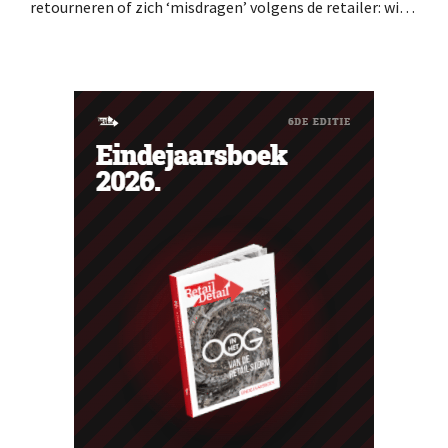
retourneren of zich ‘misdragen’ volgens de retailer: wie
te ver gaat, wordt verbannen. Tientallen klanten klagen
op sociale media dat hun account eenzijdig is stopgezet.
Verbannen zonder waarschuwing Wie regelmatig of
kort na elkaar bestellingen terugstuurt naar Amazon,
loopt het...