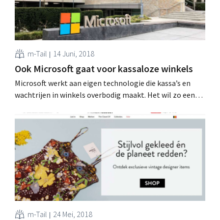
m-Tail
14 Juni, 2018
Ook Microsoft gaat voor kassaloze winkels
Microsoft werkt aan eigen technologie die kassa’s en
wachtrijen in winkels overbodig maakt. Het wil zo een
bondgenoot voor de retailsector worden, vooral in de
strijd tegen Amazon Go. Winkelkar automatisch
scannen Kassaloze winkels zijn de nieuwe hype in
retailland, zeker in supermarkten en buurtwinkels:
behalve de volledig kassaloze...
m-Tail
24 Mei, 2018