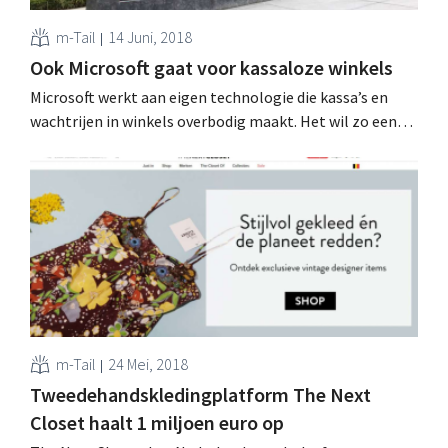
m-Tail
14 Juni, 2018
Ook Microsoft gaat voor kassaloze winkels
Microsoft werkt aan eigen technologie die kassa’s en
wachtrijen in winkels overbodig maakt. Het wil zo een
bondgenoot voor de retailsector worden, vooral in de
strijd tegen Amazon Go. Winkelkar automatisch
scannen Kassaloze winkels zijn de nieuwe hype in
retailland, zeker in supermarkten en buurtwinkels:
behalve de volledig kassaloze...
m-Tail
24 Mei, 2018
Tweedehandskledingplatform The Next
Closet haalt 1 miljoen euro op