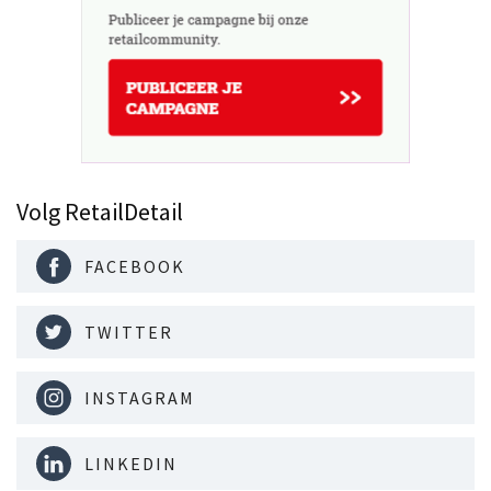
Volg RetailDetail
FACEBOOK
TWITTER
INSTAGRAM
LINKEDIN