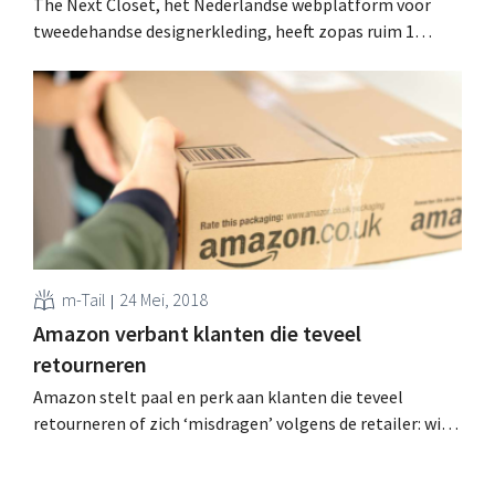
The Next Closet, het Nederlandse webplatform voor
tweedehandse designerkleding, heeft zopas ruim 1
miljoen euro ‘groeigeld’ opgehaald. Vers kapitaal dat
onder meer de vandaag gelanceerde Belgische website
moet financieren. Modelandschap verduurzamen Het
tweedehandskledingplatform richt zich specifiek tot al
wie high-end designerkleding wil kopen en verkopen.
Sinds de oprichting in 2013...
m-Tail
24 Mei, 2018
Amazon verbant klanten die teveel
retourneren
Amazon stelt paal en perk aan klanten die teveel
retourneren of zich ‘misdragen’ volgens de retailer: wie
te ver gaat, wordt verbannen. Tientallen klanten klagen
op sociale media dat hun account eenzijdig is stopgezet.