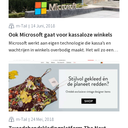
m-Tail
14 Juni, 2018
Ook Microsoft gaat voor kassaloze winkels
Microsoft werkt aan eigen technologie die kassa’s en
wachtrijen in winkels overbodig maakt. Het wil zo een
bondgenoot voor de retailsector worden, vooral in de
strijd tegen Amazon Go. Winkelkar automatisch
scannen Kassaloze winkels zijn de nieuwe hype in
retailland, zeker in supermarkten en buurtwinkels:
behalve de volledig kassaloze...
m-Tail
24 Mei, 2018
Tweedehandskledingplatform The Next