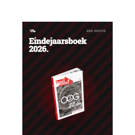
te ver gaat, wordt verbannen. Tientallen klanten klagen
op sociale media dat hun account eenzijdig is stopgezet.
Verbannen zonder waarschuwing Wie regelmatig of
kort na elkaar bestellingen terugstuurt naar Amazon,
loopt het...