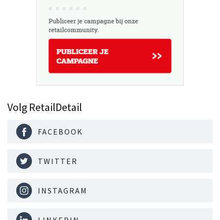
Volg RetailDetail
FACEBOOK
TWITTER
INSTAGRAM
LINKEDIN