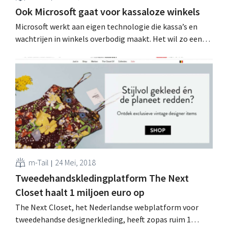
Ook Microsoft gaat voor kassaloze winkels
Microsoft werkt aan eigen technologie die kassa’s en
wachtrijen in winkels overbodig maakt. Het wil zo een
bondgenoot voor de retailsector worden, vooral in de
strijd tegen Amazon Go. Winkelkar automatisch
scannen Kassaloze winkels zijn de nieuwe hype in
retailland, zeker in supermarkten en buurtwinkels:
behalve de volledig kassaloze...
m-Tail
24 Mei, 2018
Tweedehandskledingplatform The Next
Closet haalt 1 miljoen euro op
The Next Closet, het Nederlandse webplatform voor
tweedehandse designerkleding, heeft zopas ruim 1