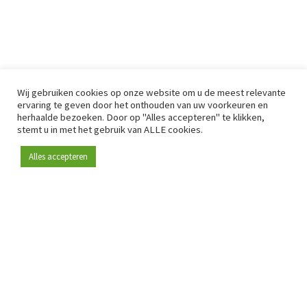
Wij gebruiken cookies op onze website om u de meest relevante
ervaring te geven door het onthouden van uw voorkeuren en
herhaalde bezoeken. Door op "Alles accepteren" te klikken,
stemt u in met het gebruik van ALLE cookies.
Alles accepteren
Sinds 2009 is RetailDetail hét toonaangevende B2B-
platform voor retail in Europa.