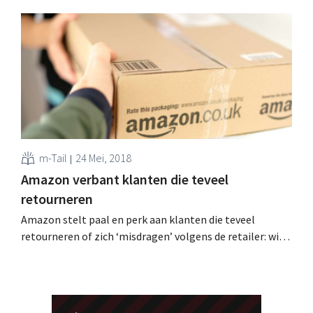
miljoen euro ‘groeigeld’ opgehaald. Vers kapitaal dat
onder meer de vandaag gelanceerde Belgische website
moet financieren. Modelandschap verduurzamen Het
tweedehandskledingplatform richt zich specifiek tot al
wie high-end designerkleding wil kopen en verkopen.
Sinds de oprichting in 2013...
m-Tail
24 Mei, 2018
Amazon verbant klanten die teveel
retourneren
Amazon stelt paal en perk aan klanten die teveel
retourneren of zich ‘misdragen’ volgens de retailer: wie
te ver gaat, wordt verbannen. Tientallen klanten klagen
op sociale media dat hun account eenzijdig is stopgezet.
Verbannen zonder waarschuwing Wie regelmatig of
kort na elkaar bestellingen terugstuurt naar Amazon,