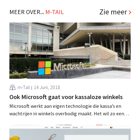
Zie meer
MEER OVER...
M-TAIL
m-Tail
14 Juni, 2018
Ook Microsoft gaat voor kassaloze winkels
Microsoft werkt aan eigen technologie die kassa’s en
wachtrijen in winkels overbodig maakt. Het wil zo een
bondgenoot voor de retailsector worden, vooral in de
strijd tegen Amazon Go. Winkelkar automatisch
scannen Kassaloze winkels zijn de nieuwe hype in