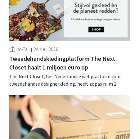
retailland, zeker in supermarkten en buurtwinkels:
behalve de volledig kassaloze...
m-Tail
24 Mei, 2018
Tweedehandskledingplatform The Next
Closet haalt 1 miljoen euro op
The Next Closet, het Nederlandse webplatform voor
tweedehandse designerkleding, heeft zopas ruim 1
miljoen euro ‘groeigeld’ opgehaald. Vers kapitaal dat
onder meer de vandaag gelanceerde Belgische website
moet financieren. Modelandschap verduurzamen Het
tweedehandskledingplatform richt zich specifiek tot al
wie high-end designerkleding wil kopen en verkopen.
Sinds de oprichting in 2013...