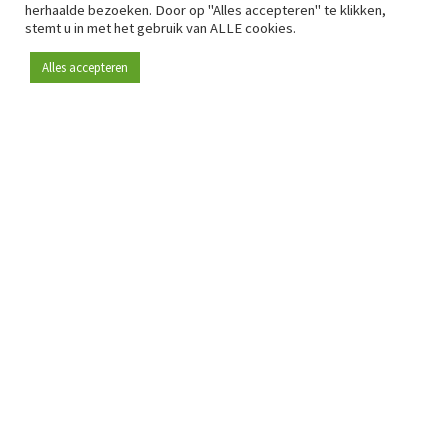
herhaalde bezoeken. Door op "Alles accepteren" te klikken,
stemt u in met het gebruik van ALLE cookies.
Alles accepteren
Sinds 2009 is RetailDetail hét toonaangevende B2B-
platform voor retail in Europa.
Als "100% trusted medium" en sterke retailcommunity biedt
RetailDetail professionals dagelijks betrouwbaar nieuws,
scherpe inzichten en relevante analyses uit de sector.
Daarnaast brengt RetailDetail de markt samen via
inspirerende events en exclusieve retailtours, waar
kennisdeling, netwerking en innovatie centraal staan.