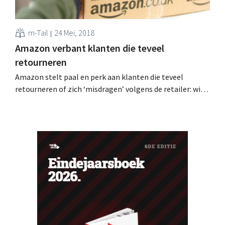
m-Tail
24 Mei, 2018
Amazon verbant klanten die teveel
retourneren
Amazon stelt paal en perk aan klanten die teveel
retourneren of zich ‘misdragen’ volgens de retailer: wie
te ver gaat, wordt verbannen. Tientallen klanten klagen
op sociale media dat hun account eenzijdig is stopgezet.
Verbannen zonder waarschuwing Wie regelmatig of
kort na elkaar bestellingen terugstuurt naar Amazon,
loopt het...