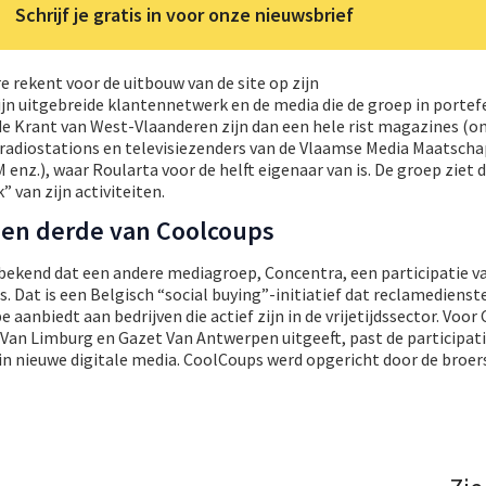
Schrijf je gratis in voor onze nieuwsbrief
 rekent voor de uitbouw van de site op zijn
n uitgebreide klantennetwerk en de media die de groep in portefeu
de Krant van West-Vlaanderen zijn dan een hele rist magazines (o
 radiostations en televisiezenders van de Vlaamse Media Maatscha
 enz.), waar Roularta voor de helft eigenaar van is. De groep ziet di
” van zijn activiteiten.
een derde van Coolcoups
bekend dat een andere mediagroep, Concentra, een participatie v
 Dat is een Belgisch “social buying”-initiatief dat reclamedienst
e aanbiedt aan bedrijven die actief zijn in de vrijetijdssector. Voor
Van Limburg en Gazet Van Antwerpen uitgeeft, past de participati
in nieuwe digitale media. CoolCoups werd opgericht door de broers