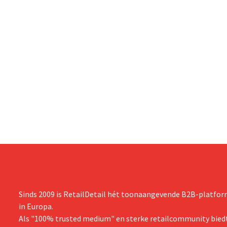
Sinds 2009 is RetailDetail hét toonaangevende B2B-platform
in Europa.
Als "100% trusted medium" en sterke retailcommunity biedt