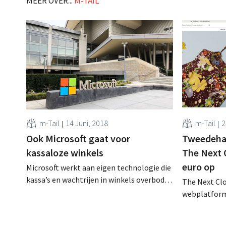
MEER OVER...
M-TAIL
m-Tail
14 Juni, 2018
m-Tail
2
Ook Microsoft gaat voor
Tweedeha
kassaloze winkels
The Next C
euro op
Microsoft werkt aan eigen technologie die
kassa’s en wachtrijen in winkels overbodig
The Next Cl
maakt. Het wil zo een bondgenoot voor de
webplatform
retailsector worden, vooral in de strijd
designerkled
tegen Amazon Go. Winkelkar
miljoen euro