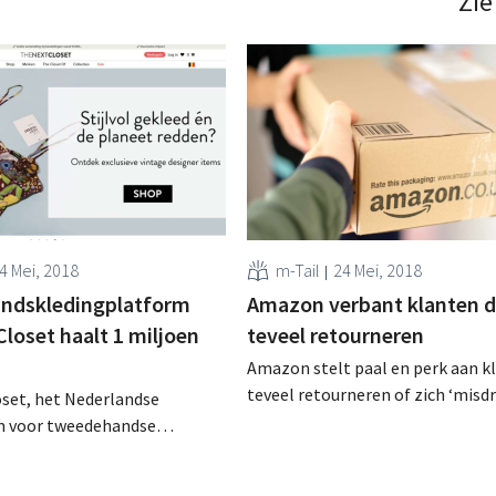
Zie
4 Mei, 2018
m-Tail
24 Mei, 2018
ndskledingplatform
Amazon verbant klanten d
loset haalt 1 miljoen
teveel retourneren
Amazon stelt paal en perk aan k
teveel retourneren of zich ‘misd
oset, het Nederlandse
volgens de retailer: wie te ver ga
 voor tweedehandse
verbannen. Tientallen klanten k
ing, heeft zopas ruim 1
sociale media dat hun account een
 ‘groeigeld’ opgehaald. Vers