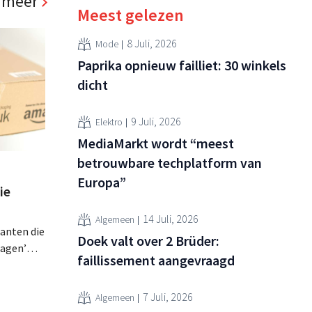
 meer
Meest gelezen
8 Juli, 2026
Mode
Paprika opnieuw failliet: 30 winkels
dicht
9 Juli, 2026
Elektro
MediaMarkt wordt “meest
betrouwbare techplatform van
Europa”
ie
14 Juli, 2026
Algemeen
lanten die
Doek valt over 2 Brüder:
ragen’
faillissement aangevraagd
at, wordt
lagen op
7 Juli, 2026
zijdig is
Algemeen