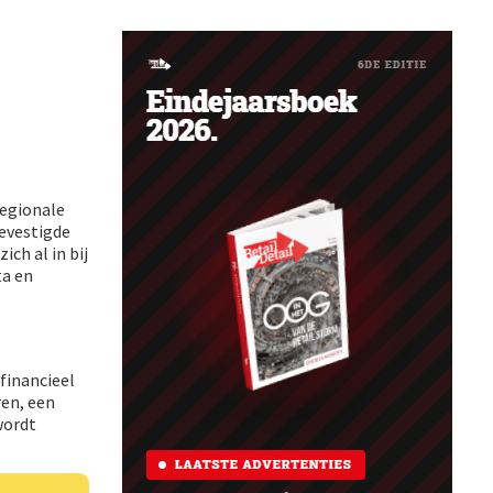
regionale
gevestigde
ich al in bij
ta en
financieel
ren, een
wordt