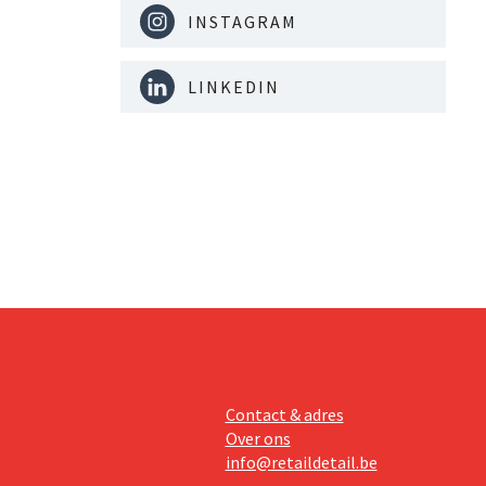
INSTAGRAM
LINKEDIN
Contact & adres
Over ons
info@retaildetail.be