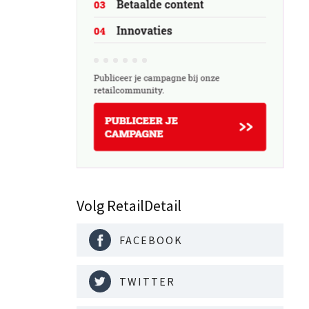
Volg RetailDetail
FACEBOOK
TWITTER