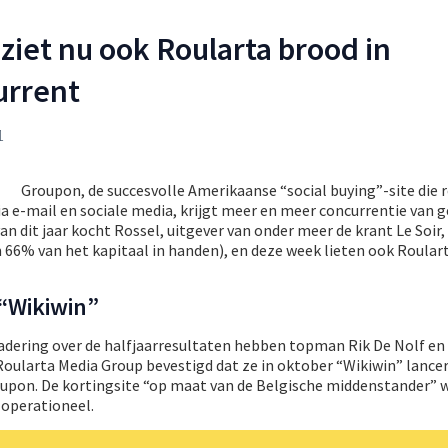
ziet nu ook Roularta brood in
urrent
1
Groupon, de succesvolle Amerikaanse “social buying”-site die 
a e-mail en sociale media, krijgt meer en meer concurrentie van 
n dit jaar kocht Rossel, uitgever van onder meer de krant Le Soir, z
m 66% van het kapitaal in handen), en deze week lieten ook Roular
 “Wikiwin”
adering over de halfjaarresultaten hebben topman Rik De Nolf en 
Roularta Media Group bevestigd dat ze in oktober “Wikiwin” lance
oupon. De kortingsite “op maat van de Belgische middenstander” 
 operationeel.