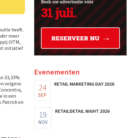
ille heeft.
nder meer
ppij (VTM,
t initiatief
Evenementen
an 33,33%
en volgens
RETAIL MARKETING DAY 2026
24
 Concentra,
SEP
e in een
 Patrick en
RETAILDETAIL NIGHT 2026
19
NOV