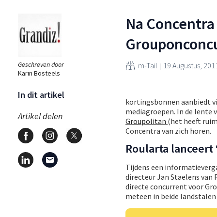
Na Concentra 
Grouponconc
Geschreven door
m-Tail
19 Augustus, 201
Karin Bosteels
In dit artikel
kortingsbonnen aanbiedt vi
mediagroepen. In de lente va
Artikel delen
Groupolitan
(het heeft rui
Concentra van zich horen.
Roularta lanceert
Tijdens een informatieverg
directeur Jan Staelens van 
directe concurrent voor Gr
meteen in beide landstalen