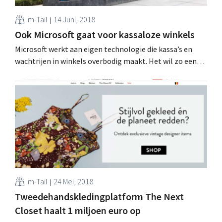
m-Tail
14 Juni, 2018
Ook Microsoft gaat voor kassaloze winkels
Microsoft werkt aan eigen technologie die kassa’s en
wachtrijen in winkels overbodig maakt. Het wil zo een
bondgenoot voor de retailsector worden, vooral in de
strijd tegen Amazon Go. Winkelkar automatisch
scannen Kassaloze winkels zijn de nieuwe hype in
retailland, zeker in supermarkten en buurtwinkels:
behalve de volledig kassaloze...
m-Tail
24 Mei, 2018
Tweedehandskledingplatform The Next
Closet haalt 1 miljoen euro op