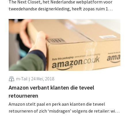
The Next Closet, het Nederlandse webplatform voor
tweedehandse designerkleding, heeft zopas ruim 1
miljoen euro ‘groeigeld’ opgehaald. Vers kapitaal dat
onder meer de vandaag gelanceerde Belgische website
moet financieren. Modelandschap verduurzamen Het
tweedehandskledingplatform richt zich specifiek tot al
wie high-end designerkleding wil kopen en verkopen.
Sinds de oprichting in 2013...
m-Tail
24 Mei, 2018
Amazon verbant klanten die teveel
retourneren
Amazon stelt paal en perk aan klanten die teveel
retourneren of zich ‘misdragen’ volgens de retailer: wie
te ver gaat, wordt verbannen. Tientallen klanten klagen
op sociale media dat hun account eenzijdig is stopgezet.