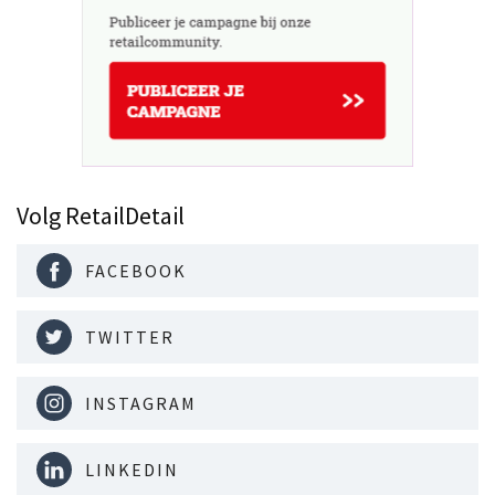
Volg RetailDetail
FACEBOOK
TWITTER
INSTAGRAM
LINKEDIN