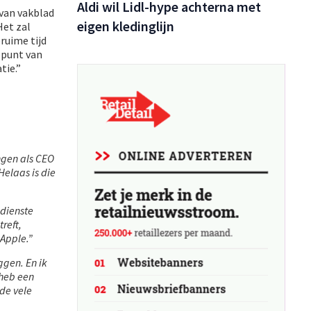
Aldi wil Lidl-hype achterna met
 van vakblad
eigen kledinglijn
Het zal
ruime tijd
ppunt van
tie.”
ngen als CEO
Helaas is die
 dienste
reft,
 Apple.”
ggen. En ik
 heb een
 de vele