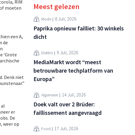
torola, RIM
Meest gelezen
n of moeten
8 Juli, 2026
Mode
Paprika opnieuw failliet: 30 winkels
dicht
chien een A,
n de
an
9 Juli, 2026
Elektro
de ‘Grote
rarchische
MediaMarkt wordt “meest
betrouwbare techplatform van
d. Denk niet
Europa”
 kunstenaar.”
14 Juli, 2026
Algemeen
Doek valt over 2 Brüder:
 al
neer er
faillissement aangevraagd
Jobs. De
r, weer op
17 Juli, 2026
Food