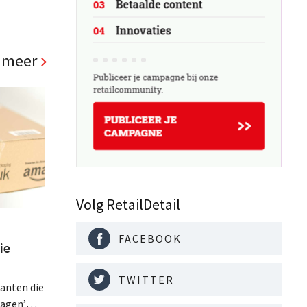
 meer
Volg RetailDetail
FACEBOOK
ie
TWITTER
lanten die
ragen’