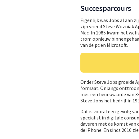
Succesparcours
Eigenlijk was Jobs al aan zi
zijn vriend Steve Wozniak 
Mac. In 1985 kwam het welis
trom opnieuw binnengehaald
van de pc en Microsoft.
Onder Steve Jobs groeide Ap
formaat. Onlangs onttroonde
met een beurswaarde van 345
Steve Jobs het bedrijf in 19
Dat is vooral een gevolg va
specialist in digitale con
daveren met de komst van d
de iPhone. En sinds 2010 zi