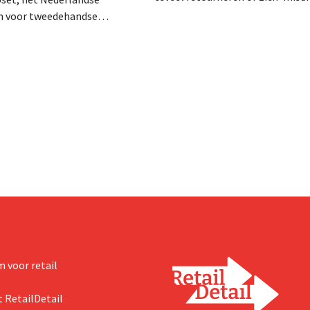
volgens de retailer: wie te ver ga
 voor tweedehandse
verbannen. Tientallen klanten k
ing, heeft zopas ruim 1
sociale media dat hun account een
 ‘groeigeld’ opgehaald. Vers
stopgezet. Verbannen zonder
 onder meer de vandaag
waarschuwing Wie regelmatig of
 Belgische website moet
elkaar bestellingen terugstuurt 
. Modelandschap
Amazon, loopt het...
en Het
kledingplatform richt zich
t al wie high-end
ing wil kopen en verkopen.
chting in 2013...
 voor retail
 RetailDetail