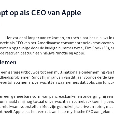
apt op als CEO van Apple
1
Het zat er al langer aan te komen, en toch slaat het nieuws in 
functie als CEO van het Amerikaanse consumentenelektronicaconc
l worden opgevolgd door de huidige nummer twee, Tim Cook (50), e
de raad van bestuur, een nieuwe functie bij Apple.
blemen
it een garage uitbouwde tot een multinationale onderneming van 
eidsproblemen. Sinds hij in januari van dit jaar voor de derde kee
ekteverlof zou nemen, verwachtten waarnemers dat Jobs zijn functi
an een geneesbare vorm van pancreaskanker en onderging hij een
juni maakte hij nog totaal onverwacht een comeback toen hij pers
reld kwam voorstellen. Met zijn gebruikelijke drive en spirit, ma
ht heeft Apple dus het vertrek van haar mythische CEO aangekond