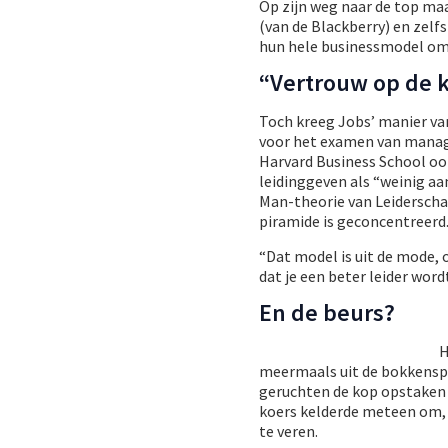
Op zijn weg naar de top maa
(van de Blackberry) en zelf
hun hele businessmodel o
“Vertrouw op de k
Toch kreeg Jobs’ manier van 
voor het examen van manager
Harvard Business School oo
leidinggeven als “weinig aa
Man-theorie van Leiderscha
piramide is geconcentreerd
“Dat model is uit de mode, 
dat je een beter leider word
En de beurs?
H
meermaals uit de bokkenspr
geruchten de kop opstaken o
koers kelderde meteen om, 
te veren.