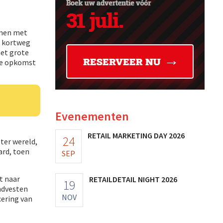
samen met
, kortweg
met grote
de opkomst
Evenementen
RETAIL MARKETING DAY 2026
24
ter wereld,
ard, toen
SEP
t naar
RETAILDETAIL NIGHT 2026
19
ndvesten
NOV
cering van