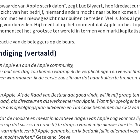
rswaarde van Apple sterk dalen”, zegt Luc Blyaert, hoofdredacteur
zicht van het bedrijf, niemand anders mocht naar buiten komen. 
om met een nieuw gezicht naar buiten te treden. Wel is Jobs al ge
ing voorbereiden. Hij treedt af op het moment dat Apple op het to
is momenteel het grootste ter wereld in termen van marktkapitalisa
reactie van de beleggers op de beurs.
ndiging (vertaald)
n Apple en aan de Apple community,
s er ooit een dag zou komen waarop ik de verplichtingen en verwachti
en waarmaken, ik de eerste zou zijn om dat naar buiten te brengen. 
van Apple. Als de Raad van Bestuur dat goed vindt, wil ik mij graag ten
 Raad, als directeur en als werknemer van Apple. Wat mijn opvolger bet
at we ons opvolgingsplan uitvoeren en Tim Cook benoemen als CEO van
n dat de mooiste en meest innovatieve dagen van Apple nog voor ons li
n op dat succes en ertoe bij te dragen vanuit mijn nieuwe functie. Ik
 van mijn leven bij Apple gemaakt, en ik bedank jullie allemaal voor
jde mocht werken.”
Getekend: Steve