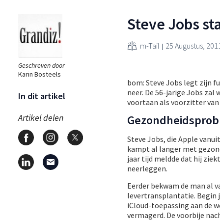
Steve Jobs st
m-Tail
25 Augustus, 201
Geschreven door
Karin Bosteels
bom: Steve Jobs legt zijn 
neer. De 56-jarige Jobs za
In dit artikel
voortaan als voorzitter van 
Artikel delen
Gezondheidspro
Steve Jobs, die Apple vanu
kampt al langer met gezondh
jaar tijd meldde dat hij zi
neerleggen.
Eerder bekwam de man al v
levertransplantatie. Begin 
iCloud-toepassing aan de we
vermagerd. De voorbije nac