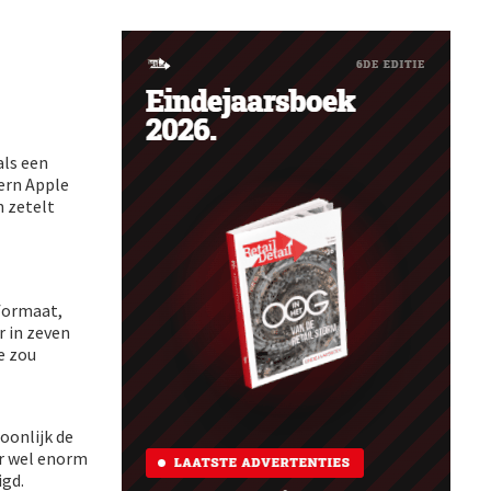
als een
ern Apple
n zetelt
formaat,
r in zeven
e zou
oonlijk de
ar wel enorm
igd.