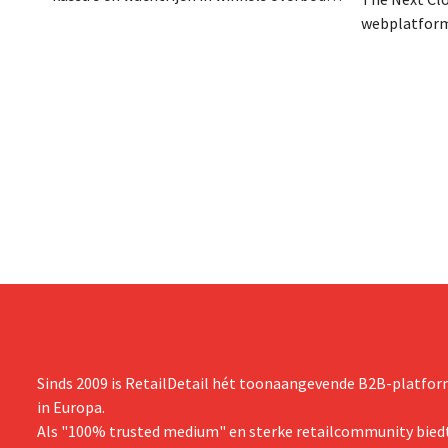
maakt. Het wil zo een bondgenoot voor de
webplatform
retailsector worden, vooral in de strijd
designerkled
tegen Amazon Go. Winkelkar
miljoen euro
automatisch scannen Kassaloze winkels
kapitaal dat
zijn de nieuwe hype in retailland, zeker in
gelanceerde
supermarkten en buurtwinkels: behalve de
financieren
volledig kassaloze...
verduurzam
tweedehands
specifiek to
designerkled
Sinds de opri
Sinds 2009 is RetailDetail hét toonaangevende B2B-platform
in Europa.
Als "100% trusted medium" en sterke retailcommunity biedt