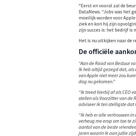
“Eerst en vooral zal de beu
DataNews. “Jobs was het ge
moeilijk worden voor Apple 
ziek en kon hij zijn opvolg
zijn succes is: het bedrijf 
Het is nu uitkijken naar de 
De officiële aanko
“Aan de Raad van Bestuur va
Ik heb altijd gezegd dat, al
van Apple niet meer zou kunn
dag nu gekomen.”
“Ik treed hierbij af als CEO 
stellen als Voorzitter van de
adviseer ik ten stelligste d
“Ik heb er alle vertrouwen i
verheug me erop om toe te zie
aantal van de beste vrienden
jaren waarin ik aan jullie zi