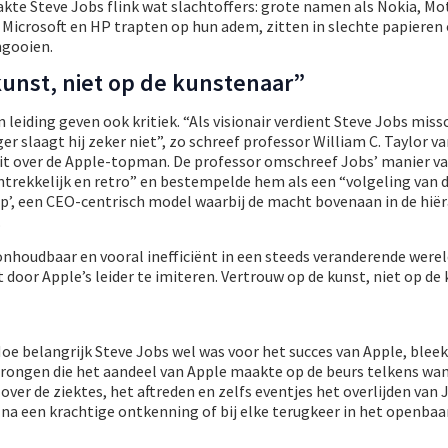
kte Steve Jobs flink wat slachtoffers: grote namen als Nokia, Mo
s Microsoft en HP trapten op hun adem, zitten in slechte papiere
mgooien.
unst, niet op de kunstenaar”
leiding geven ook kritiek. “Als visionair verdient Steve Jobs miss
 slaagt hij zeker niet”, zo schreef professor William C. Taylor va
it over de Apple-topman. De professor omschreef Jobs’ manier v
ntrekkelijk en retro” en bestempelde hem als een “volgeling van 
p’, een CEO-centrisch model waarbij de macht bovenaan in de hië
.
onhoudbaar en vooral inefficiënt in een steeds veranderende werel
t door Apple’s leider te imiteren. Vertrouw op de kunst, niet op de
oe belangrijk Steve Jobs wel was voor het succes van Apple, bleek
ongen die het aandeel van Apple maakte op de beurs telkens wan
ver de ziektes, het aftreden en zelfs eventjes het overlijden van 
na een krachtige ontkenning of bij elke terugkeer in het openbaa