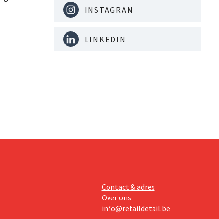
at, wordt
INSTAGRAM
lagen op
zijdig is
LINKEDIN
 kort na
naar
Contact & adres
Over ons
info@retaildetail.be