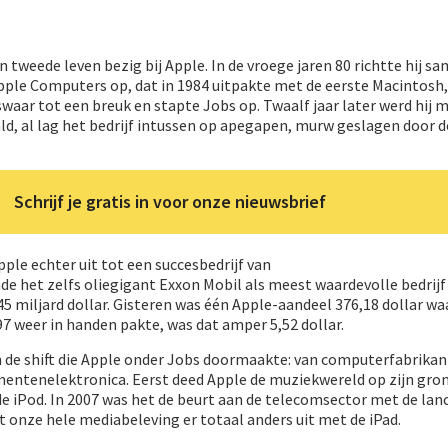
jn tweede leven bezig bij Apple. In de vroege jaren 80 richtte hij 
Apple Computers op, dat in 1984 uitpakte met de eerste Macintosh
waar tot een breuk en stapte Jobs op. Twaalf jaar later werd hij 
, al lag het bedrijf intussen op apegapen, murw geslagen door 
Schrijf je gratis in voor onze nieuwsbrief
ple echter uit tot een succesbedrijf van
 het zelfs oliegigant Exxon Mobil als meest waardevolle bedrijf 
 miljard dollar. Gisteren was één Apple-aandeel 376,18 dollar wa
97 weer in handen pakte, was dat amper 5,52 dollar.
n de shift die Apple onder Jobs doormaakte: van computerfabrikan
sumentenelektronica. Eerst deed Apple de muziekwereld op zijn gro
e iPod. In 2007 was het de beurt aan de telecomsector met de lan
et onze hele mediabeleving er totaal anders uit met de iPad.