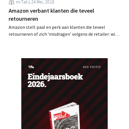
m-Tail
24 Mei, 2018
Amazon verbant klanten die teveel
retourneren
Amazon stelt paal en perk aan klanten die teveel
retourneren of zich ‘misdragen’ volgens de retailer: wie
te ver gaat, wordt verbannen. Tientallen klanten klagen
op sociale media dat hun account eenzijdig is stopgezet.
Verbannen zonder waarschuwing Wie regelmatig of
kort na elkaar bestellingen terugstuurt naar Amazon,
loopt het...