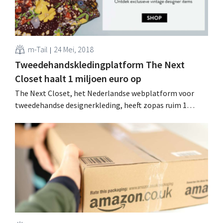
m-Tail
24 Mei, 2018
Tweedehandskledingplatform The Next
Closet haalt 1 miljoen euro op
The Next Closet, het Nederlandse webplatform voor
tweedehandse designerkleding, heeft zopas ruim 1
miljoen euro ‘groeigeld’ opgehaald. Vers kapitaal dat
onder meer de vandaag gelanceerde Belgische website
moet financieren. Modelandschap verduurzamen Het
tweedehandskledingplatform richt zich specifiek tot al
wie high-end designerkleding wil kopen en verkopen.
Sinds de oprichting in 2013...