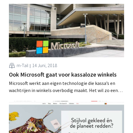
m-Tail
14 Juni, 2018
Ook Microsoft gaat voor kassaloze winkels
Microsoft werkt aan eigen technologie die kassa’s en
wachtrijen in winkels overbodig maakt. Het wil zo een
bondgenoot voor de retailsector worden, vooral in de
strijd tegen Amazon Go. Winkelkar automatisch
scannen Kassaloze winkels zijn de nieuwe hype in
retailland, zeker in supermarkten en buurtwinkels:
behalve de volledig kassaloze...