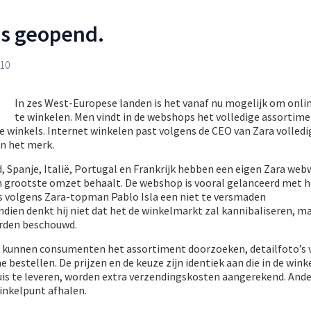
s geopend.
010
In zes West-Europese landen is het vanaf nu mogelijk om onlin
te winkelen. Men vindt in de webshops het volledige assortime
de winkels. Internet winkelen past volgens de CEO van Zara volledig
an het merk.
, Spanje, Italië, Portugal en Frankrijk hebben een eigen Zara web
ijn grootste omzet behaalt. De webshop is vooral gelanceerd met 
is volgens Zara-topman Pablo Isla een niet te versmaden
ien denkt hij niet dat het de winkelmarkt zal kannibaliseren, ma
orden beschouwd.
 kunnen consumenten het assortiment doorzoeken, detailfoto’s 
 bestellen. De prijzen en de keuze zijn identiek aan die in de winke
uis te leveren, worden extra verzendingskosten aangerekend. Ande
winkelpunt afhalen.