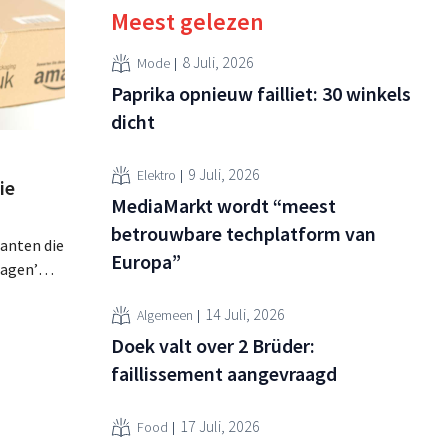
Meest gelezen
8 Juli, 2026
Mode
Paprika opnieuw failliet: 30 winkels
dicht
9 Juli, 2026
Elektro
ie
MediaMarkt wordt “meest
betrouwbare techplatform van
lanten die
Europa”
ragen’
at, wordt
14 Juli, 2026
Algemeen
lagen op
zijdig is
Doek valt over 2 Brüder:
faillissement aangevraagd
 kort na
naar
17 Juli, 2026
Food