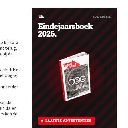
e bij Zara
nt terug,
 bij de
winkel. Het
het oog op
ar eerder
van de
lfilialen.
rs kan de