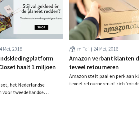
4 Mei, 2018
m-Tail
24 Mei, 2018
ndskledingplatform
Amazon verbant klanten d
loset haalt 1 miljoen
teveel retourneren
Amazon stelt paal en perk aan k
teveel retourneren of zich ‘misd
oset, het Nederlandse
volgens de retailer: wie te ver ga
 voor tweedehandse
verbannen. Tientallen klanten k
ing, heeft zopas ruim 1
sociale media dat hun account een
 ‘groeigeld’ opgehaald. Vers
stopgezet. Verbannen zonder
 onder meer de vandaag
waarschuwing Wie regelmatig of
 Belgische website moet
elkaar bestellingen terugstuurt 
. Modelandschap
Amazon, loopt het...
en Het