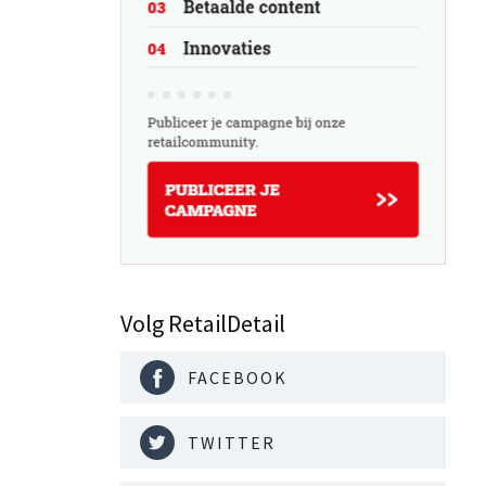
Volg RetailDetail
FACEBOOK
TWITTER