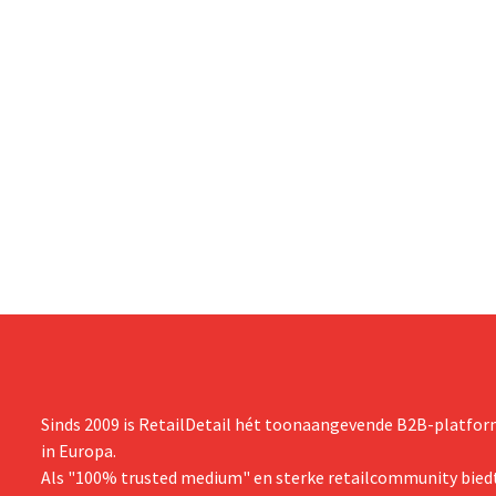
Sinds 2009 is RetailDetail hét toonaangevende B2B-platform
in Europa.
Als "100% trusted medium" en sterke retailcommunity biedt