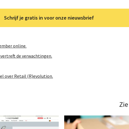
Schrijf je gratis in voor onze nieuwsbrief
ember online.
overtreft de verwachtingen.
el over Retail (R)evolution.
Zie