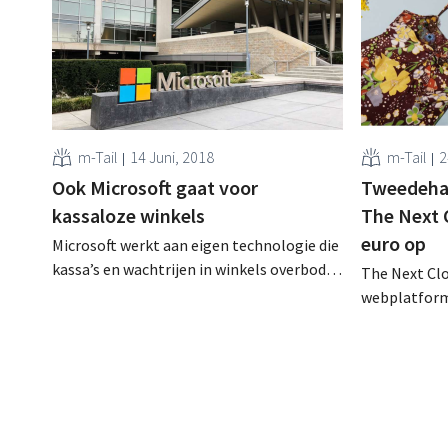
m-Tail
14 Juni, 2018
m-Tail
2
Ook Microsoft gaat voor
Tweedeha
kassaloze winkels
The Next C
euro op
Microsoft werkt aan eigen technologie die
kassa’s en wachtrijen in winkels overbodig
The Next Cl
maakt. Het wil zo een bondgenoot voor de
webplatform
retailsector worden, vooral in de strijd
designerkled
tegen Amazon Go. Winkelkar
miljoen euro
automatisch scannen Kassaloze winkels
kapitaal dat
zijn de nieuwe hype in retailland, zeker in
gelanceerde
supermarkten en buurtwinkels: behalve de
financieren
volledig kassaloze...
verduurzam