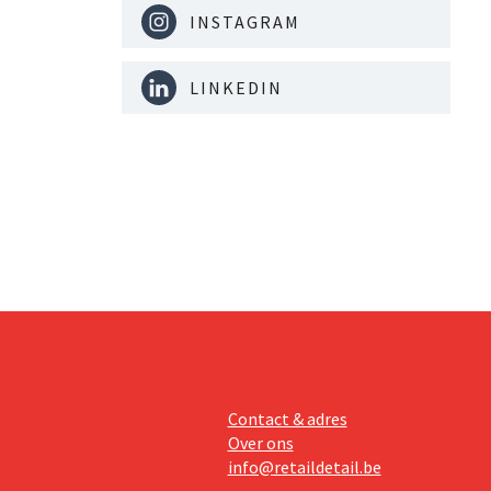
INSTAGRAM
LINKEDIN
Contact & adres
Over ons
info@retaildetail.be