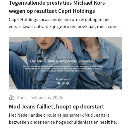
Tegenvallende prestaties Michael Kors
wegen op resultaat Capri Holdings
Capri Holdings incasseerde een omzetdaling in het
eerste kwartaal van zijn gebroken boekjaar, met name
als gevolg van tegenvallende prestaties van Michael
Kors, ondanks sterke resultaten van Jimmy Choo.
Mode
5 Augustus, 2026
Mud Jeans failliet, hoopt op doorstart
Het Nederlandse circulaire jeansmerk Mud Jeans is
bezweken onder een te hoge schuldenlast en heeft het
faillissement aangevraagd. CEO Dion Vijgeboom hoopt