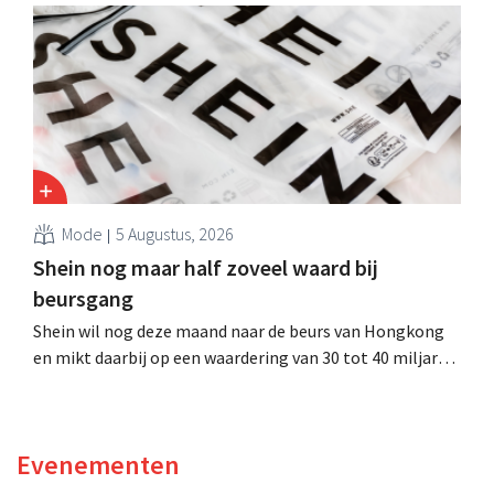
evenwel dat het verhaal hiermee niet eindigt.
Mode
5 Augustus, 2026
Shein nog maar half zoveel waard bij
beursgang
Shein wil nog deze maand naar de beurs van Hongkong
en mikt daarbij op een waardering van 30 tot 40 miljard
Amerikaanse dollar. Dat is veel minder dan de modereus
ooit waard was, omdat nieuwe invoerheffingen de
winstgevendheid aantasten.
Evenementen