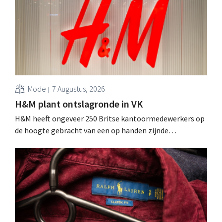
Mode
7 Augustus, 2026
H&M plant ontslagronde in VK
H&M heeft ongeveer 250 Britse kantoormedewerkers op
de hoogte gebracht van een op handen zijnde
reorganisatie die tot banenverlies kan leiden. De
sanering volgt op eerdere ingrepen in Nederland, België
en Spanje waarbij al honderden jobs verloren gingen.