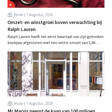
Mode
7 Augustus, 2026
Omzet- en winstgroei boven verwachting bij
Ralph Lauren
Ralph Lauren heeft het eerst kwartaal van zijn gebroken
boekjaar afgesloten met een netto-omzet van 1,96
miljard dollar (ongeveer 1,7 miljard euro), wat 14% meer
is dan een jaar eerder. Na die beter dan verwachte start
verhoogt het bedrijf ook zijn vooruitzichten voor het
volledige boekjaar.
Mode
7 Augustus, 2026
Mr Marvis neemt de kaap van 100 miljoen