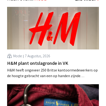
Mode
7 Augustus, 2026
H&M plant ontslagronde in VK
H&M heeft ongeveer 250 Britse kantoormedewerkers op
de hoogte gebracht van een op handen zijnde
reorganisatie die tot banenverlies kan leiden. De
sanering volgt op eerdere ingrepen in Nederland, België
en Spanje waarbij al honderden jobs verloren gingen.