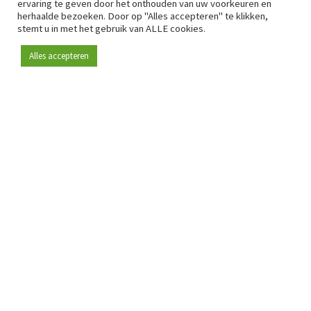
ervaring te geven door het onthouden van uw voorkeuren en
herhaalde bezoeken. Door op "Alles accepteren" te klikken,
stemt u in met het gebruik van ALLE cookies.
Alles accepteren
Sinds 2009 is RetailDetail hét toonaangevende B2B-
platform voor retail in Europa.
Als "100% trusted medium" en sterke retailcommunity biedt
RetailDetail professionals dagelijks betrouwbaar nieuws,
scherpe inzichten en relevante analyses uit de sector.
Daarnaast brengt RetailDetail de markt samen via
inspirerende events en exclusieve retailtours, waar
kennisdeling, netwerking en innovatie centraal staan.