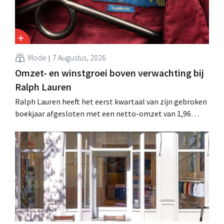
Mode
7 Augustus, 2026
Omzet- en winstgroei boven verwachting bij
Ralph Lauren
Ralph Lauren heeft het eerst kwartaal van zijn gebroken
boekjaar afgesloten met een netto-omzet van 1,96
miljard dollar (ongeveer 1,7 miljard euro), wat 14% meer
is dan een jaar eerder. Na die beter dan verwachte start
verhoogt het bedrijf ook zijn vooruitzichten voor het
volledige boekjaar.