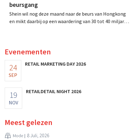
beursgang
Shein wil nog deze maand naar de beurs van Hongkong
en mikt daarbij op een waardering van 30 tot 40 miljard
Amerikaanse dollar. Dat is veel minder dan de modereus
ooit waard was, omdat nieuwe invoerheffingen de
winstgevendheid aantasten.
Evenementen
RETAIL MARKETING DAY 2026
24
SEP
RETAILDETAIL NIGHT 2026
19
NOV
Meest gelezen
8 Juli, 2026
Mode