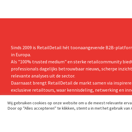
Sinds 2009 is RetailDetail hét toonaangevende B2B-platform
in Europa.
Als "100% trusted medium" en sterke retailcommunity biedt
professionals dagelijks betrouwbaar nieuws, scherpe inzich
relevante analyses uit de sector.
Daarnaast brengt RetailDetail de markt samen via inspirere
exclusieve retailtours, waar kennisdeling, netwerking en inn
centraal staan.
Wij gebruiken cookies op onze website om u de meest relevante erv
Door op "Alles accepteren" te klikken, stemt u in met het gebruik van