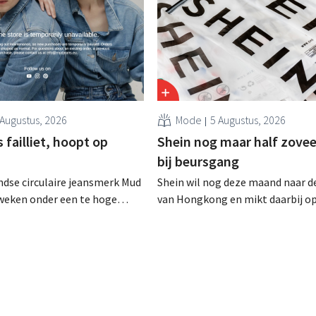
 Augustus, 2026
Mode
5 Augustus, 2026
failliet, hoopt op
Shein nog maar half zovee
bij beursgang
dse circulaire jeansmerk Mud
Shein wil nog deze maand naar d
zweken onder een te hoge
van Hongkong en mikt daarbij o
 en heeft het faillissement
waardering van 30 tot 40 miljard
. CEO Dion Vijgeboom hoopt
Amerikaanse dollar. Dat is veel 
het verhaal hiermee niet
de modereus ooit waard was, om
nieuwe invoerheffingen de
winstgevendheid aantasten.