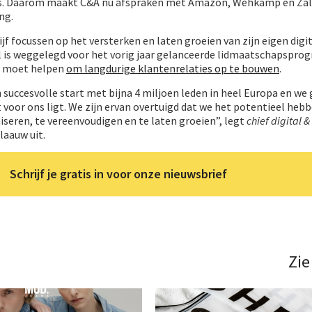
es. Daarom maakt C&A nu afspraken met Amazon, Wehkamp en Zal
ng.
f focussen op het versterken en laten groeien van zijn eigen digi
ol is weggelegd voor het vorig jaar gelanceerde lidmaatschapspr
ler moet helpen
om langdurige klantenrelaties op te bouwen
.
uccesvolle start met bijna 4 miljoen leden in heel Europa en we
at voor ons ligt. We zijn ervan overtuigd dat we het potentieel he
iseren, te vereenvoudigen en te laten groeien”, legt
chief digital &
aauw uit.
Schrijf je gratis in voor onze nieuwsbrief
Zie