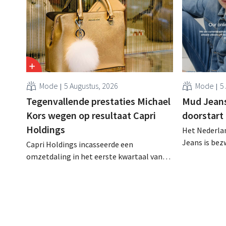
Mode
5 Augustus, 2026
Mode
5
Tegenvallende prestaties Michael
Mud Jeans 
Kors wegen op resultaat Capri
doorstart
Holdings
Het Nederlan
Jeans is be
Capri Holdings incasseerde een
schuldenlast
omzetdaling in het eerste kwartaal van
aangevraagd
zijn gebroken boekjaar, met name als
evenwel dat 
gevolg van tegenvallende prestaties van
eindigt.
Michael Kors, ondanks sterke resultaten
van Jimmy Choo.