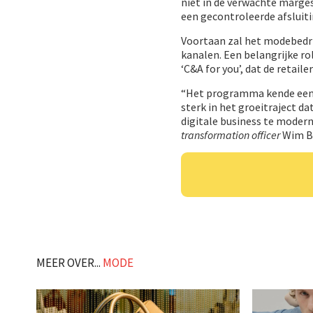
niet in de verwachte marg
een gecontroleerde afsluiti
Voortaan zal het modebedrij
kanalen. Een belangrijke r
‘C&A for you’, dat de retai
“Het programma kende een s
sterk in het groeitraject d
digitale business te modern
transformation officer
Wim Bl
MEER OVER...
MODE