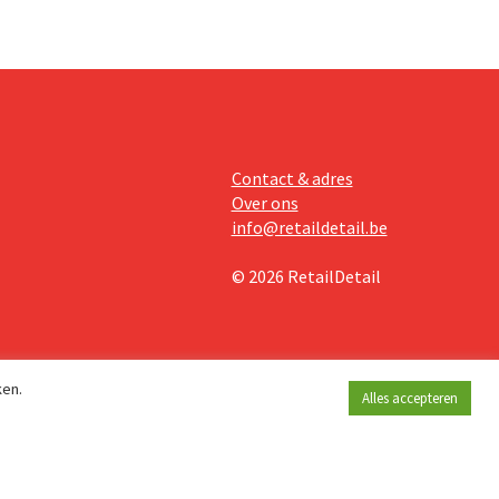
Contact & adres
Over ons
info@retaildetail.be
© 2026 RetailDetail
ken.
Alles accepteren