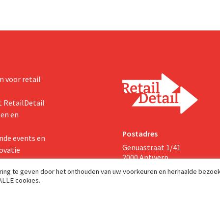
 voor retail
 RetailDetail
ten en
Postadres
nde events en
Genuastraat 1/41
ovatie
2000 Antwerp
aring te geven door het onthouden van uw voorkeuren en herhaalde bezoe
 ALLE cookies.