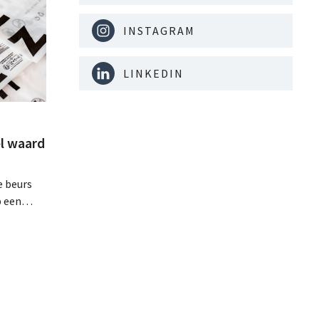
INSTAGRAM
LINKEDIN
l waard
e beurs
p een
minder dan
dat