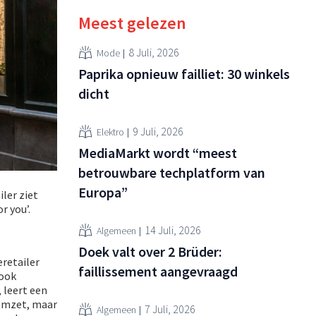
Meest gelezen
8 Juli, 2026
Mode
Paprika opnieuw failliet: 30 winkels
dicht
9 Juli, 2026
Elektro
MediaMarkt wordt “meest
betrouwbare techplatform van
Europa”
ler ziet
r you’.
14 Juli, 2026
Algemeen
Doek valt over 2 Brüder:
eretailer
faillissement aangevraagd
 ook
 leert een
 omzet, maar
7 Juli, 2026
Algemeen