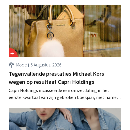
100 miljoen euro en de winst verdubbelde. Hoge
marketinginvesteringen blijken te lonen.
Mode
5 Augustus, 2026
Tegenvallende prestaties Michael Kors
wegen op resultaat Capri Holdings
Capri Holdings incasseerde een omzetdaling in het
eerste kwartaal van zijn gebroken boekjaar, met name
als gevolg van tegenvallende prestaties van Michael
Kors, ondanks sterke resultaten van Jimmy Choo.