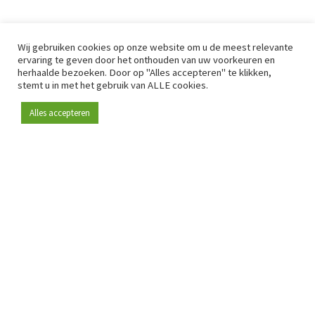
Wij gebruiken cookies op onze website om u de meest relevante
ervaring te geven door het onthouden van uw voorkeuren en
herhaalde bezoeken. Door op "Alles accepteren" te klikken,
stemt u in met het gebruik van ALLE cookies.
Alles accepteren
Sinds 2009 is RetailDetail hét toonaangevende B2B-
platform voor retail in Europa.
Als "100% trusted medium" en sterke retailcommunity biedt
RetailDetail professionals dagelijks betrouwbaar nieuws,
scherpe inzichten en relevante analyses uit de sector.