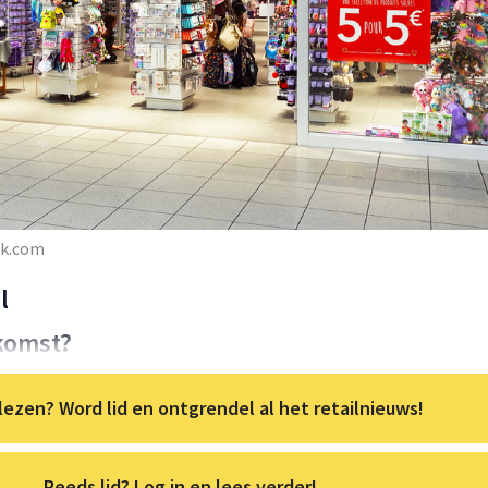
ck.com
l
komst?
lezen? Word lid en ontgrendel al het retailnieuws!
Reeds lid? Log in en lees verder!