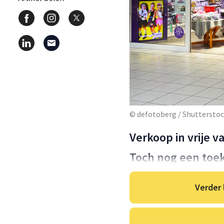
© defotoberg / Shuttersto
Verkoop in vrije va
Toch nog een toe
Verder 