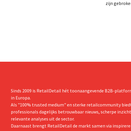
gebracht van een op handen zijnde
zijn gebrok
reorganisatie die tot banenverlies kan
een netto-om
leiden. De sanering volgt op eerdere
(ongeveer 1,
ingrepen in Nederland, België en Spanje
is dan een ja
waarbij al honderden jobs verloren gingen.
verwachte st
zijn vooruit
boekjaar.
Sinds 2009 is RetailDetail hét toonaangevende B2B-platform
in Europa.
Als "100% trusted medium" en sterke retailcommunity biedt
professionals dagelijks betrouwbaar nieuws, scherpe inzich
relevante analyses uit de sector.
Daarnaast brengt RetailDetail de markt samen via inspirere