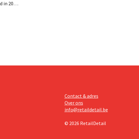
d in 2025
miljoen
oge
te lonen.
Contact & adres
Over ons
info@retaildetail.be
© 2026 RetailDetail