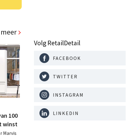
 meer
Volg RetailDetail
FACEBOOK
TWITTER
INSTAGRAM
LINKEDIN
van 100
t winst
r Marvis