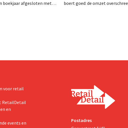
en boekjaar afgesloten met
boert goed: de omzet overschree
zet van 1,96 miljard dollar
voor het eerst de grens van 100 
7 miljard euro), wat 14% meer
euro en de winst verdubbelde. H
ar eerder. Na die beter dan
marketinginvesteringen blijken 
art verhoogt het bedrijf ook
zichten voor het volledige
 voor retail
 RetailDetail
ten en
Postadres
nde events en