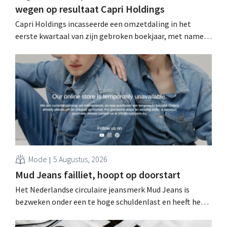
wegen op resultaat Capri Holdings
Capri Holdings incasseerde een omzetdaling in het
eerste kwartaal van zijn gebroken boekjaar, met name
als gevolg van tegenvallende prestaties van Michael
Kors, ondanks sterke resultaten van Jimmy Choo.
Mode
5 Augustus, 2026
Mud Jeans failliet, hoopt op doorstart
Het Nederlandse circulaire jeansmerk Mud Jeans is
bezweken onder een te hoge schuldenlast en heeft het
faillissement aangevraagd. CEO Dion Vijgeboom hoopt
evenwel dat het verhaal hiermee niet eindigt.