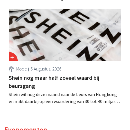
faillissement aangevraagd. CEO Dion Vijgeboom hoopt
evenwel dat het verhaal hiermee niet eindigt.
Mode
5 Augustus, 2026
Shein nog maar half zoveel waard bij
beursgang
Shein wil nog deze maand naar de beurs van Hongkong
en mikt daarbij op een waardering van 30 tot 40 miljard
Amerikaanse dollar. Dat is veel minder dan de modereus
ooit waard was, omdat nieuwe invoerheffingen de
winstgevendheid aantasten.
Evenementen