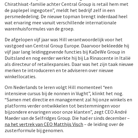
Chirathivat-familie achter Central Group is retail hem met
de paplepel ingegoten”, meldt het bedrijf zelf in een
persmededeling. De nieuwe topman brengt inderdaad heel
wat ervaring mee vanuit verschillende internationale
warenhuisformules van de groep.
De afgelopen vijf jaar was Hill verantwoordelijk voor het
vastgoed van Central Group Europe. Daarvoor bekleedde hij
vijf jaar lang leidinggevende functies bij KaDeWe Group in
Duitsland en nog eerder werkte hij bij La Rinascente in Italië
als directeur of retailexpansies. Daar was het zijn taak nieuwe
merken te introduceren en te adviseren over nieuwe
winkellocaties.
Om Nederlands te leren volgt Hill momenteel “een
intensieve cursus bij de nonnen in Vught”, klinkt het nog.
“Samen met directie en management zal hij onze winkels en
platforms verder ontwikkelen tot bestemmingen voor
bijzondere ervaringen voor onze klanten”, zegt CEO André
Maeder van de Selfridges Group. Die had er sinds december –
na het vertrek van CEO Matthijs Visch
– de leiding over de
zusterformule bij genomen.