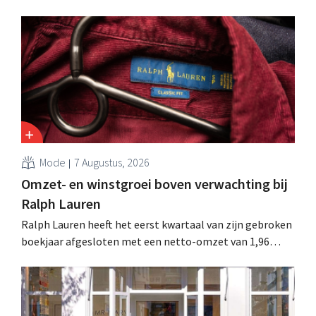
reorganisatie die tot banenverlies kan leiden. De
sanering volgt op eerdere ingrepen in Nederland, België
en Spanje waarbij al honderden jobs verloren gingen.
Mode
7 Augustus, 2026
Omzet- en winstgroei boven verwachting bij
Ralph Lauren
Ralph Lauren heeft het eerst kwartaal van zijn gebroken
boekjaar afgesloten met een netto-omzet van 1,96
miljard dollar (ongeveer 1,7 miljard euro), wat 14% meer
is dan een jaar eerder. Na die beter dan verwachte start
verhoogt het bedrijf ook zijn vooruitzichten voor het
volledige boekjaar.