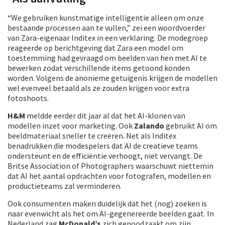
“We gebruiken kunstmatige intelligentie alleen om onze
bestaande processen aan te vullen,” zei een woordvoerder
van Zara-eigenaar Inditex in een verklaring. De modegroep
reageerde op berichtgeving dat Zara een model om
toestemming had gevraagd om beelden van hen met AI te
bewerken zodat verschillende items getoond konden
worden. Volgens de anonieme getuigenis krijgen de modellen
wel evenveel betaald als ze zouden krijgen voor extra
fotoshoots.
H&M
meldde eerder dit jaar al dat het AI-klonen van
modellen inzet voor marketing. Ook
Zalando
gebruikt AI om
beeldmateriaal sneller te creëren. Net als Inditex
benadrukken die modespelers dat AI de creatieve teams
ondersteunt en de efficiëntie verhoogt, niet vervangt. De
Britse Association of Photographers waarschuwt niettemin
dat AI het aantal opdrachten voor fotografen, modellen en
productieteams zal verminderen.
Ook consumenten maken duidelijk dat het (nog) zoeken is
naar evenwicht als het om AI-gegenereerde beelden gaat. In
Nederland zag
McDonald’s
zich genoodzaakt om zijn