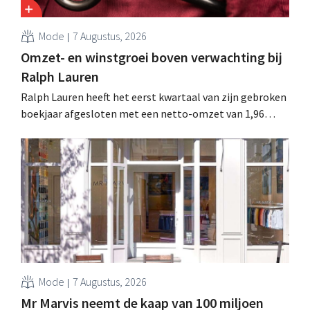
Mode
7 Augustus, 2026
Omzet- en winstgroei boven verwachting bij
Ralph Lauren
Ralph Lauren heeft het eerst kwartaal van zijn gebroken
boekjaar afgesloten met een netto-omzet van 1,96
miljard dollar (ongeveer 1,7 miljard euro), wat 14% meer
is dan een jaar eerder. Na die beter dan verwachte start
verhoogt het bedrijf ook zijn vooruitzichten voor het
volledige boekjaar.
Mode
7 Augustus, 2026
Mr Marvis neemt de kaap van 100 miljoen