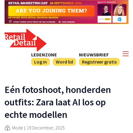
LEDENZONE
NIEUWSBRIEF
Log in
Word lid
Registreer gratis
Eén fotoshoot, honderden
outfits: Zara laat AI los op
echte modellen
Mode
19 December, 2025