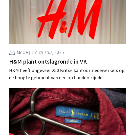
Mode
7 Augustus, 2026
H&M plant ontslagronde in VK
H&M heeft ongeveer 250 Britse kantoormedewerkers op
de hoogte gebracht van een op handen zijnde
reorganisatie die tot banenverlies kan leiden. De
sanering volgt op eerdere ingrepen in Nederland, België
en Spanje waarbij al honderden jobs verloren gingen.