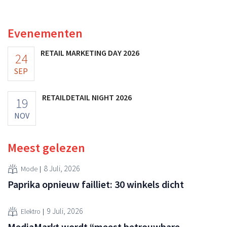
ooit waard was, omdat nieuwe invoerheffingen de
winstgevendheid aantasten.
Evenementen
RETAIL MARKETING DAY 2026
24
SEP
RETAILDETAIL NIGHT 2026
19
NOV
Meest gelezen
8 Juli, 2026
Mode
Paprika opnieuw failliet: 30 winkels dicht
9 Juli, 2026
Elektro
MediaMarkt wordt “meest betrouwbare