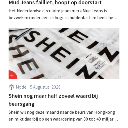
Mud Jeans failliet, hoopt op doorstart
Het Nederlandse circulaire jeansmerk Mud Jeans is
bezweken onder een te hoge schuldenlast en heeft het
faillissement aangevraagd. CEO Dion Vijgeboom hoopt
evenwel dat het verhaal hiermee niet eindigt.
Mode
5 Augustus, 2026
Shein nog maar half zoveel waard bij
beursgang
Shein wil nog deze maand naar de beurs van Hongkong
en mikt daarbij op een waardering van 30 tot 40 miljard
Amerikaanse dollar. Dat is veel minder dan de modereus