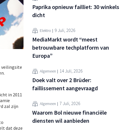
Paprika opnieuw failliet: 30 winkels
dicht
9 Juli, 2026
Elektro
MediaMarkt wordt “meest
betrouwbare techplatform van
Europa”
 veilingsite
14 Juli, 2026
Algemeen
en.
Doek valt over 2 Brüder:
faillissement aangevraagd
icht in 2011
Jamie
7 Juli, 2026
Algemeen
 zal zijn
Waarom Bol nieuwe financiële
diensten wil aanbieden
to
elt dat deze