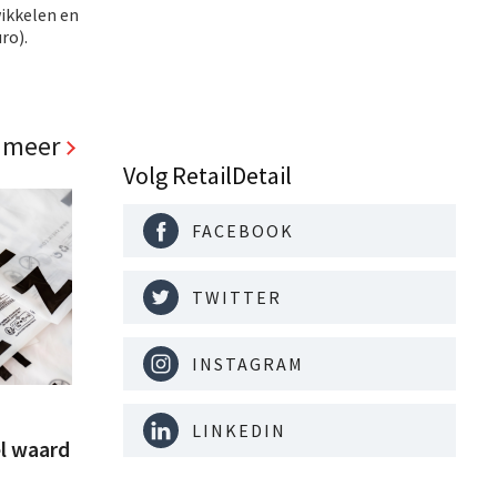
wikkelen en
ro).
 meer
Volg RetailDetail
FACEBOOK
TWITTER
INSTAGRAM
LINKEDIN
l waard