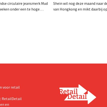
dse circulaire jeansmerk Mud
Shein wil nog deze maand naar d
zweken onder een te hoge
van Hongkong en mikt daarbij o
 en heeft het faillissement
waardering van 30 tot 40 miljard
. CEO Dion Vijgeboom hoopt
Amerikaanse dollar. Dat is veel 
het verhaal hiermee niet
de modereus ooit waard was, om
nieuwe invoerheffingen de
winstgevendheid aantasten.
 voor retail
 RetailDetail
ten en