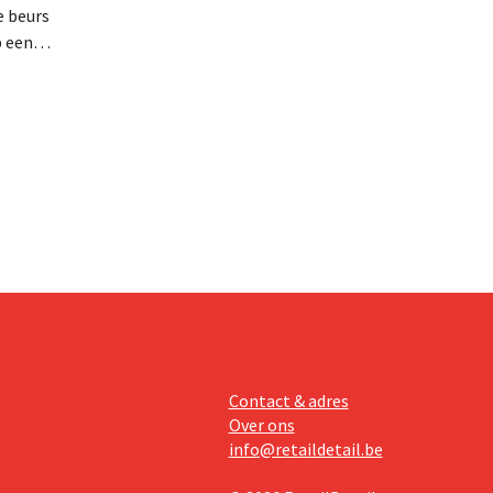
e beurs
p een
minder dan
dat
Contact & adres
Over ons
info@retaildetail.be