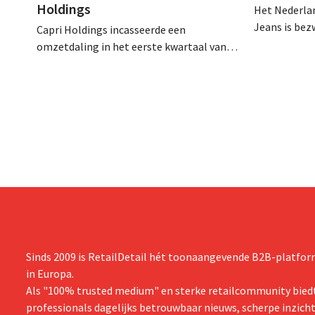
Holdings
Het Nederlan
Jeans is be
Capri Holdings incasseerde een
schuldenlast
omzetdaling in het eerste kwartaal van
aangevraagd
zijn gebroken boekjaar, met name als
evenwel dat 
gevolg van tegenvallende prestaties van
eindigt.
Michael Kors, ondanks sterke resultaten
van Jimmy Choo.
Sinds 2009 is RetailDetail hét toonaangevende B2B-platform
in Europa.
Als "100% trusted medium" en sterke retailcommunity biedt
professionals dagelijks betrouwbaar nieuws, scherpe inzich