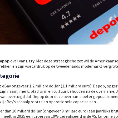
epop
over van
Etsy
. Met deze strategische zet wil de Amerikaanse
ekken en zijn voetafdruk op de tweedehands modemarkt vergrot
tegorie
eBay ongeveer 1,2 miljard dollar (1,1 miljard euro). Depop, opger
l zijn naam, merk, platform en cultuur behouden na de overname. 
rvan overtuigd dat Depop door deze overname beter gepositioneerd
zij eBay’s schaalgrootte en operationele capaciteiten.
dan 10 miljard dollar (ongeveer 9 miljard euro) aan jaarlijks bru
heeft in 2025 een groei van 10% gerealiseerd in de VS. Ianonne st