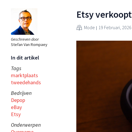
Etsy verkoop
Mode
19 Februari, 2026
Geschreven door
Stefan Van Rompaey
In dit artikel
Tags
marktplaats
tweedehands
Bedrijven
Depop
eBay
Etsy
Onderwerpen
Overname