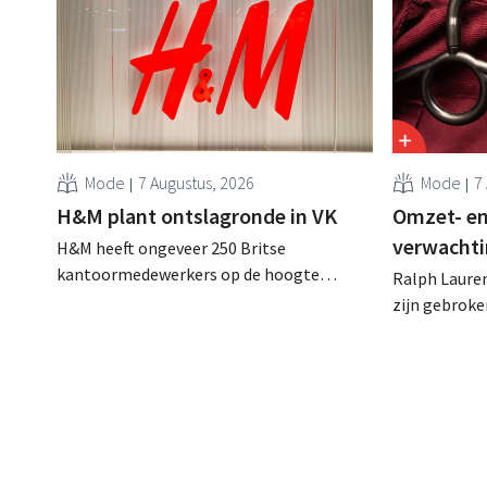
Mode
7 Augustus, 2026
Mode
7
H&M plant ontslagronde in VK
Omzet- en
verwachti
H&M heeft ongeveer 250 Britse
kantoormedewerkers op de hoogte
Ralph Lauren
gebracht van een op handen zijnde
zijn gebrok
reorganisatie die tot banenverlies kan
een netto-om
leiden. De sanering volgt op eerdere
(ongeveer 1,
ingrepen in Nederland, België en Spanje
is dan een ja
waarbij al honderden jobs verloren gingen.
verwachte st
zijn vooruit
boekjaar.