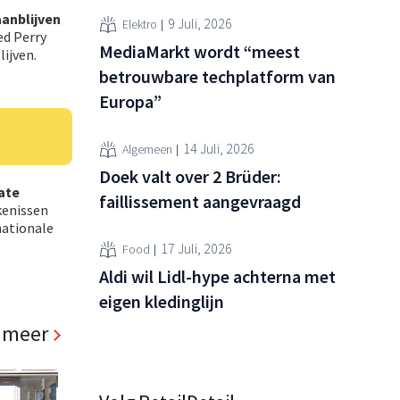
anblijven
9 Juli, 2026
Elektro
ed Perry
MediaMarkt wordt “meest
ijven.
betrouwbare techplatform van
Europa”
14 Juli, 2026
Algemeen
Doek valt over 2 Brüder:
ate
faillissement aangevraagd
kenissen
nationale
17 Juli, 2026
Food
Aldi wil Lidl-hype achterna met
eigen kledinglijn
 meer