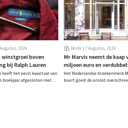
 Augustus, 2026
Mode
7 Augustus, 2026
 winstgroei boven
Mr Marvis neemt de kaap 
ng bij Ralph Lauren
miljoen euro en verdubbel
 heeft het eerst kwartaal van
Het Nederlandse broekenmerk M
en boekjaar afgesloten met
boert goed: de omzet overschree
zet van 1,96 miljard dollar
voor het eerst de grens van 100 
7 miljard euro), wat 14% meer
euro en de winst verdubbelde. H
ar eerder. Na die beter dan
marketinginvesteringen blijken 
art verhoogt het bedrijf ook
zichten voor het volledige