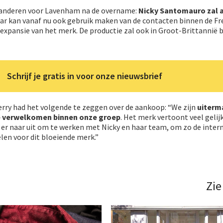
eranderen voor Lavenham na de overname:
Nicky Santomauro zal a
ar kan vanaf nu ook gebruik maken van de contacten binnen de Fr
xpansie van het merk. De productie zal ook in Groot-Brittannië bl
Schrijf je gratis in voor onze nieuwsbrief
erry had het volgende te zeggen over de aankoop: “We zijn
uiterm
 verwelkomen binnen onze groep
. Het merk vertoont veel gelij
 er naar uit om te werken met Nicky en haar team, om zo de inter
len voor dit bloeiende merk.”
Zie