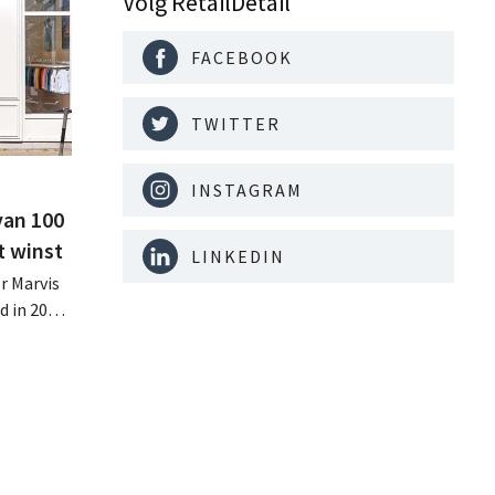
Volg RetailDetail
FACEBOOK
TWITTER
INSTAGRAM
van 100
t winst
LINKEDIN
r Marvis
d in 2025
miljoen
oge
te lonen.