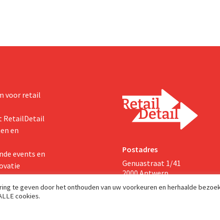
zichten voor het volledige
 voor retail
 RetailDetail
ten en
Postadres
nde events en
Genuastraat 1/41
ovatie
2000 Antwerp
aring te geven door het onthouden van uw voorkeuren en herhaalde bezoe
 ALLE cookies.