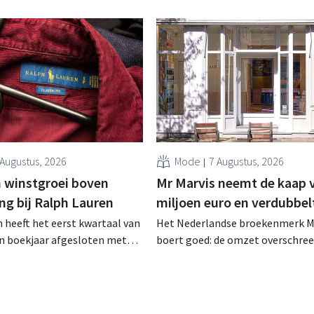
 Augustus, 2026
Mode
7 Augustus, 2026
 winstgroei boven
Mr Marvis neemt de kaap 
ng bij Ralph Lauren
miljoen euro en verdubbel
 heeft het eerst kwartaal van
Het Nederlandse broekenmerk M
en boekjaar afgesloten met
boert goed: de omzet overschree
zet van 1,96 miljard dollar
voor het eerst de grens van 100 
7 miljard euro), wat 14% meer
euro en de winst verdubbelde. H
ar eerder. Na die beter dan
marketinginvesteringen blijken 
art verhoogt het bedrijf ook