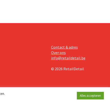
Contact & adres
Over ons
info@retaildetail.be
© 2026 RetailDetail
ken.
Alles accepteren