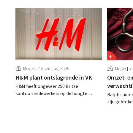
Mode
7 Augustus, 2026
Mode
7
H&M plant ontslagronde in VK
Omzet- en
verwachti
H&M heeft ongeveer 250 Britse
kantoormedewerkers op de hoogte
Ralph Lauren
gebracht van een op handen zijnde
zijn gebrok
reorganisatie die tot banenverlies kan
een netto-om
leiden. De sanering volgt op eerdere
(ongeveer 1,
ingrepen in Nederland, België en Spanje
is dan een ja
waarbij al honderden jobs verloren gingen.
verwachte st