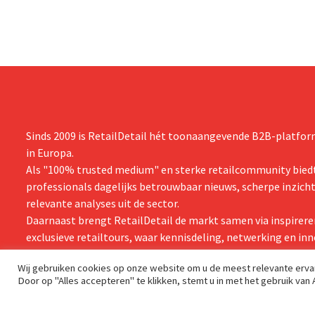
zijn vooruit
boekjaar.
Sinds 2009 is RetailDetail hét toonaangevende B2B-platform
in Europa.
Als "100% trusted medium" en sterke retailcommunity biedt
professionals dagelijks betrouwbaar nieuws, scherpe inzich
relevante analyses uit de sector.
Daarnaast brengt RetailDetail de markt samen via inspirere
exclusieve retailtours, waar kennisdeling, netwerking en inn
centraal staan.
Wij gebruiken cookies op onze website om u de meest relevante erv
Door op "Alles accepteren" te klikken, stemt u in met het gebruik van