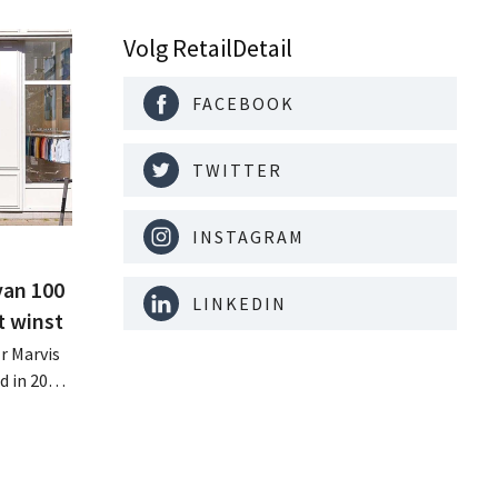
Volg RetailDetail
FACEBOOK
TWITTER
INSTAGRAM
van 100
LINKEDIN
t winst
r Marvis
d in 2025
miljoen
oge
te lonen.