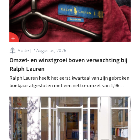
Mode
7 Augustus, 2026
Omzet- en winstgroei boven verwachting bij
Ralph Lauren
Ralph Lauren heeft het eerst kwartaal van zijn gebroken
boekjaar afgesloten met een netto-omzet van 1,96
miljard dollar (ongeveer 1,7 miljard euro), wat 14% meer
is dan een jaar eerder. Na die beter dan verwachte start
verhoogt het bedrijf ook zijn vooruitzichten voor het
volledige boekjaar.