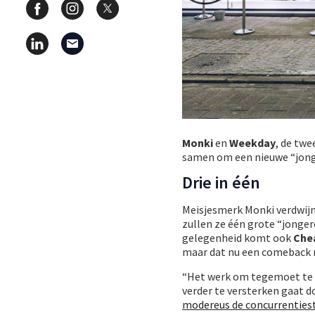
Monki
en
Weekday
, de tw
samen om een nieuwe “jon
Drie in één
Meisjesmerk Monki verdwijn
zullen ze één grote “jong
gelegenheid komt ook
Che
maar dat nu een comeback 
“Het werk om tegemoet te 
verder te versterken gaat d
modereus de concurrentiest