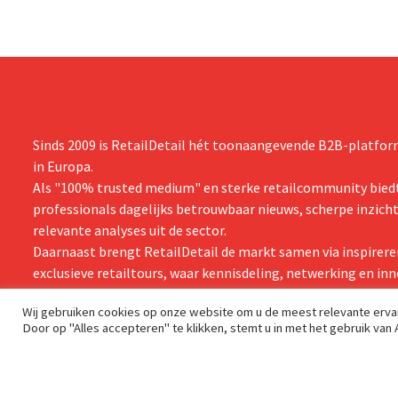
Sinds 2009 is RetailDetail hét toonaangevende B2B-platform
in Europa.
Als "100% trusted medium" en sterke retailcommunity biedt
professionals dagelijks betrouwbaar nieuws, scherpe inzich
relevante analyses uit de sector.
Daarnaast brengt RetailDetail de markt samen via inspirere
exclusieve retailtours, waar kennisdeling, netwerking en inn
centraal staan.
Wij gebruiken cookies op onze website om u de meest relevante erv
Door op "Alles accepteren" te klikken, stemt u in met het gebruik van