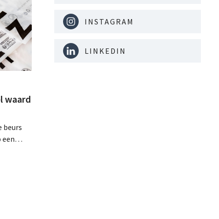
INSTAGRAM
LINKEDIN
l waard
e beurs
p een
minder dan
dat