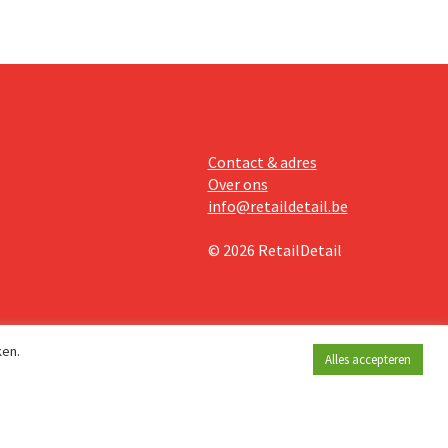
Contact & adres
Over ons
info@retaildetail.be
© 2026 RetailDetail
ken.
Alles accepteren