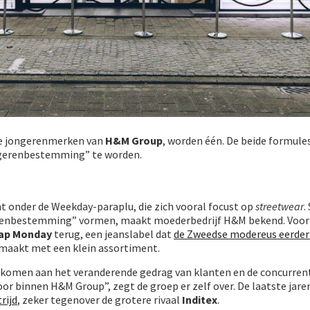
ee jongerenmerken van
H&M Group
, worden één. De beide formul
gerenbestemming” te worden.
t onder de Weekday-paraplu, die zich vooral focust op
streetwear
.
erenbestemming” vormen, maakt moederbedrijf H&M bekend. Voor
ap Monday
terug, een jeanslabel dat
de Zweedse modereus eerder
maakt met een klein assortiment.
komen aan het veranderende gedrag van klanten en de concurrent
oor binnen H&M Group”, zegt de groep er zelf over. De laatste jar
rijd
, zeker tegenover de grotere rivaal
Inditex
.