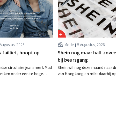
 Augustus, 2026
Mode
5 Augustus, 2026
failliet, hoopt op
Shein nog maar half zovee
bij beursgang
dse circulaire jeansmerk Mud
Shein wil nog deze maand naar d
zweken onder een te hoge
van Hongkong en mikt daarbij o
 en heeft het faillissement
waardering van 30 tot 40 miljard
. CEO Dion Vijgeboom hoopt
Amerikaanse dollar. Dat is veel 
het verhaal hiermee niet
de modereus ooit waard was, om
nieuwe invoerheffingen de
winstgevendheid aantasten.