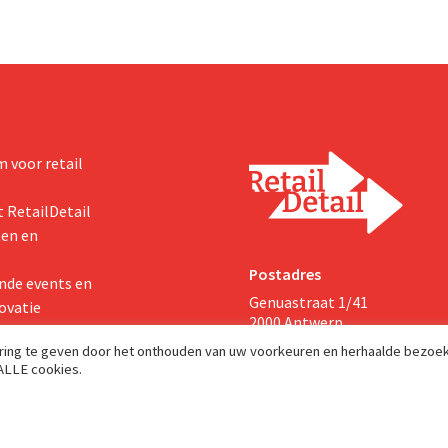
 voor retail
 RetailDetail
ten en
Postadres
nde events en
Genuastraat 1/41
ovatie
2000 Antwerp
aring te geven door het onthouden van uw voorkeuren en herhaalde bezoe
 ALLE cookies.