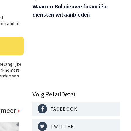
Waarom Bol nieuwe financiële
diensten wil aanbieden
el
g om andere
belangrijke
werknemers
anden van
Volg RetailDetail
 meer
FACEBOOK
TWITTER