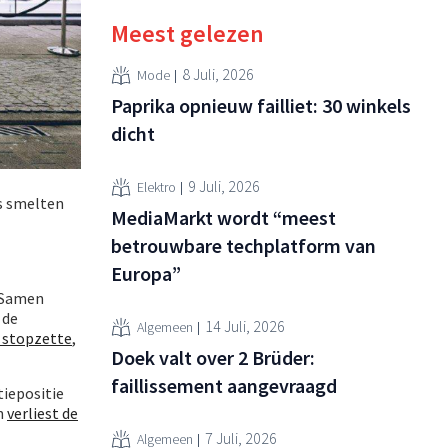
Meest gelezen
8 Juli, 2026
Mode
Paprika opnieuw failliet: 30 winkels
dicht
9 Juli, 2026
Elektro
es smelten
MediaMarkt wordt “meest
betrouwbare techplatform van
Europa”
 Samen
 de
14 Juli, 2026
Algemeen
 stopzette
,
Doek valt over 2 Brüder:
faillissement aangevraagd
iepositie
en
verliest de
7 Juli, 2026
Algemeen