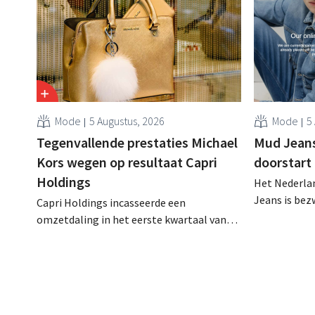
Mode
5 Augustus, 2026
Mode
5
Tegenvallende prestaties Michael
Mud Jeans 
Kors wegen op resultaat Capri
doorstart
Holdings
Het Nederlan
Jeans is be
Capri Holdings incasseerde een
schuldenlast
omzetdaling in het eerste kwartaal van
aangevraagd
zijn gebroken boekjaar, met name als
evenwel dat 
gevolg van tegenvallende prestaties van
eindigt.
Michael Kors, ondanks sterke resultaten
van Jimmy Choo.