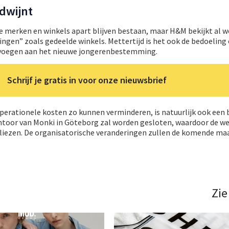
dwijnt
 de merken en winkels apart blijven bestaan, maar H&M bekijkt al w
ngen” zoals gedeelde winkels. Mettertijd is het ook de bedoelin
 voegen aan het nieuwe jongerenbestemming.
Schrijf je gratis in voor onze nieuwsbrief
perationele kosten zo kunnen verminderen, is natuurlijk ook een 
toor van Monki in Göteborg zal worden gesloten, waardoor de 
liezen. De organisatorische veranderingen zullen de komende ma
Zie