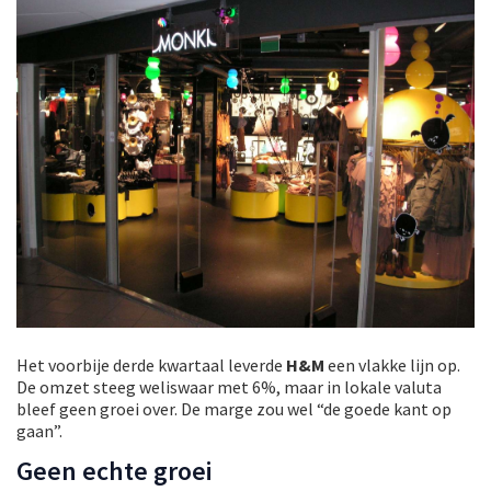
Het voorbije derde kwartaal leverde
H&M
een vlakke lijn op.
De omzet steeg weliswaar met 6%, maar in lokale valuta
bleef geen groei over. De marge zou wel “de goede kant op
gaan”.
Geen echte groei