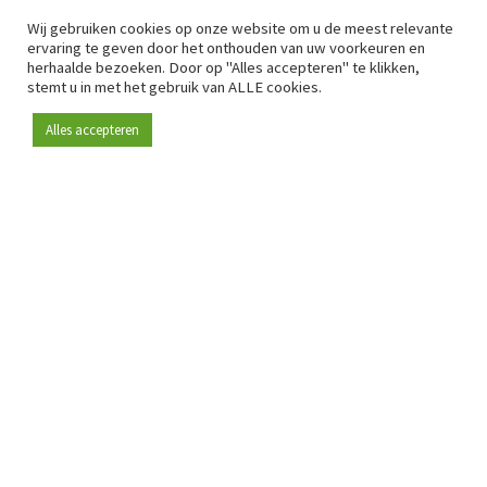
Wij gebruiken cookies op onze website om u de meest relevante
ervaring te geven door het onthouden van uw voorkeuren en
herhaalde bezoeken. Door op "Alles accepteren" te klikken,
stemt u in met het gebruik van ALLE cookies.
Alles accepteren
Sinds 2009 is RetailDetail hét toonaangevende B2B-
platform voor retail in Europa.
Als "100% trusted medium" en sterke retailcommunity biedt
RetailDetail professionals dagelijks betrouwbaar nieuws,
scherpe inzichten en relevante analyses uit de sector.
Daarnaast brengt RetailDetail de markt samen via
inspirerende events en exclusieve retailtours, waar