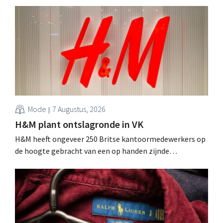
Mode
7 Augustus, 2026
H&M plant ontslagronde in VK
H&M heeft ongeveer 250 Britse kantoormedewerkers op
de hoogte gebracht van een op handen zijnde
reorganisatie die tot banenverlies kan leiden. De
sanering volgt op eerdere ingrepen in Nederland, België
en Spanje waarbij al honderden jobs verloren gingen.