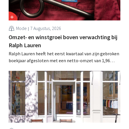
Mode
7 Augustus, 2026
Omzet- en winstgroei boven verwachting bij
Ralph Lauren
Ralph Lauren heeft het eerst kwartaal van zijn gebroken
boekjaar afgesloten met een netto-omzet van 1,96
miljard dollar (ongeveer 1,7 miljard euro), wat 14% meer
is dan een jaar eerder. Na die beter dan verwachte start
verhoogt het bedrijf ook zijn vooruitzichten voor het
volledige boekjaar.