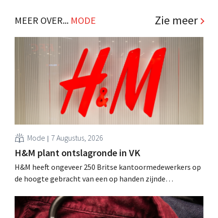
Zie meer
MEER OVER...
MODE
Mode
7 Augustus, 2026
H&M plant ontslagronde in VK
H&M heeft ongeveer 250 Britse kantoormedewerkers op
de hoogte gebracht van een op handen zijnde
reorganisatie die tot banenverlies kan leiden. De
sanering volgt op eerdere ingrepen in Nederland, België
en Spanje waarbij al honderden jobs verloren gingen.