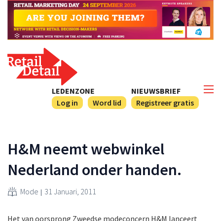
LEDENZONE
NIEUWSBRIEF
Log in
Word lid
Registreer gratis
H&M neemt webwinkel
Nederland onder handen.
Mode
31 Januari, 2011
Het van oorsprong Zweedse modeconcern H&M lanceert