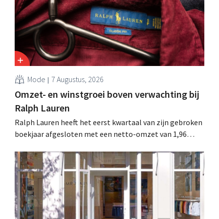
Mode
7 Augustus, 2026
Omzet- en winstgroei boven verwachting bij
Ralph Lauren
Ralph Lauren heeft het eerst kwartaal van zijn gebroken
boekjaar afgesloten met een netto-omzet van 1,96
miljard dollar (ongeveer 1,7 miljard euro), wat 14% meer
is dan een jaar eerder. Na die beter dan verwachte start
verhoogt het bedrijf ook zijn vooruitzichten voor het
volledige boekjaar.