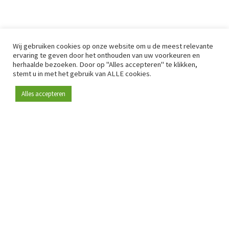
Wij gebruiken cookies op onze website om u de meest relevante
ervaring te geven door het onthouden van uw voorkeuren en
herhaalde bezoeken. Door op "Alles accepteren" te klikken,
stemt u in met het gebruik van ALLE cookies.
Alles accepteren
Sinds 2009 is RetailDetail hét toonaangevende B2B-
platform voor retail in Europa.
Als "100% trusted medium" en sterke retailcommunity biedt
RetailDetail professionals dagelijks betrouwbaar nieuws,