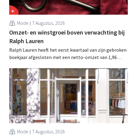
Mode
7 Augustus, 2026
Omzet- en winstgroei boven verwachting bij
Ralph Lauren
Ralph Lauren heeft het eerst kwartaal van zijn gebroken
boekjaar afgesloten met een netto-omzet van 1,96
miljard dollar (ongeveer 1,7 miljard euro), wat 14% meer
is dan een jaar eerder. Na die beter dan verwachte start
verhoogt het bedrijf ook zijn vooruitzichten voor het
volledige boekjaar.
Mode
7 Augustus, 2026