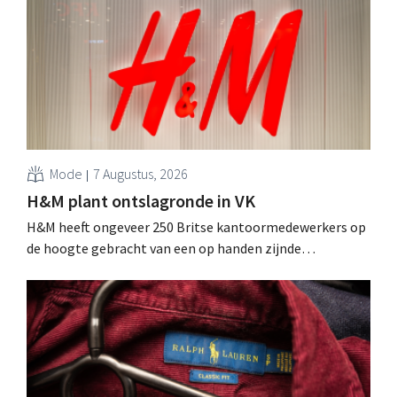
Mode
7 Augustus, 2026
H&M plant ontslagronde in VK
H&M heeft ongeveer 250 Britse kantoormedewerkers op
de hoogte gebracht van een op handen zijnde
reorganisatie die tot banenverlies kan leiden. De
sanering volgt op eerdere ingrepen in Nederland, België
en Spanje waarbij al honderden jobs verloren gingen.