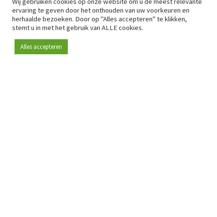
Wij gebruiken cookies op onze website om u de meest relevante
ervaring te geven door het onthouden van uw voorkeuren en
herhaalde bezoeken. Door op "Alles accepteren" te klikken,
stemt u in met het gebruik van ALLE cookies.
Alles accepteren
Sinds 2009 is RetailDetail hét toonaangevende B2B-
platform voor retail in Europa.
Als "100% trusted medium" en sterke retailcommunity biedt
RetailDetail professionals dagelijks betrouwbaar nieuws,
scherpe inzichten en relevante analyses uit de sector.
Daarnaast brengt RetailDetail de markt samen via
inspirerende events en exclusieve retailtours, waar
kennisdeling, netwerking en innovatie centraal staan.