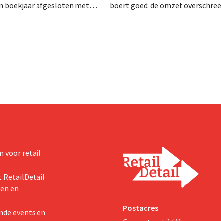
en boekjaar afgesloten met
boert goed: de omzet overschree
zet van 1,96 miljard dollar
voor het eerst de grens van 100 
7 miljard euro), wat 14% meer
euro en de winst verdubbelde. H
ar eerder. Na die beter dan
marketinginvesteringen blijken 
art verhoogt het bedrijf ook
zichten voor het volledige
 voor retail
 RetailDetail
ten en
Postadres
nde events en