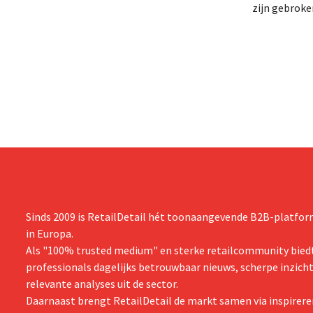
gebracht van een op handen zijnde
zijn gebrok
reorganisatie die tot banenverlies kan
een netto-om
leiden. De sanering volgt op eerdere
(ongeveer 1,
ingrepen in Nederland, België en Spanje
is dan een ja
waarbij al honderden jobs verloren gingen.
verwachte st
zijn vooruit
boekjaar.
Sinds 2009 is RetailDetail hét toonaangevende B2B-platform
in Europa.
Als "100% trusted medium" en sterke retailcommunity biedt
professionals dagelijks betrouwbaar nieuws, scherpe inzich
relevante analyses uit de sector.
Daarnaast brengt RetailDetail de markt samen via inspirere