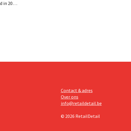
d in 2025
miljoen
oge
te lonen.
Contact & adres
Over ons
info@retaildetail.be
© 2026 RetailDetail