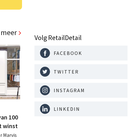
 meer
Volg RetailDetail
FACEBOOK
TWITTER
INSTAGRAM
LINKEDIN
van 100
t winst
r Marvis