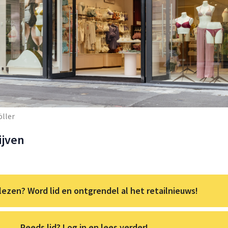
ller
ijven
lezen? Word lid en ontgrendel al het retailnieuws!
Reeds lid? Log in en lees verder!