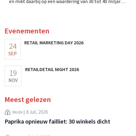
en mikt daarbij op een waardering van 30 tot 40 miljard
Amerikaanse dollar. Dat is veel minder dan de modereus
ooit waard was, omdat nieuwe invoerheffingen de
winstgevendheid aantasten.
Evenementen
RETAIL MARKETING DAY 2026
24
SEP
RETAILDETAIL NIGHT 2026
19
NOV
Meest gelezen
8 Juli, 2026
Mode
Paprika opnieuw failliet: 30 winkels dicht