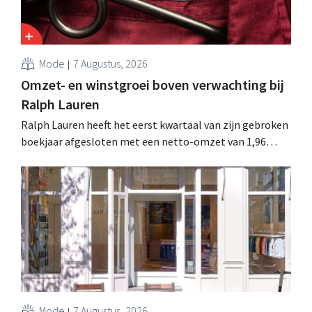
Mode
7 Augustus, 2026
Omzet- en winstgroei boven verwachting bij
Ralph Lauren
Ralph Lauren heeft het eerst kwartaal van zijn gebroken
boekjaar afgesloten met een netto-omzet van 1,96
miljard dollar (ongeveer 1,7 miljard euro), wat 14% meer
is dan een jaar eerder. Na die beter dan verwachte start
verhoogt het bedrijf ook zijn vooruitzichten voor het
volledige boekjaar.
Mode
7 Augustus, 2026