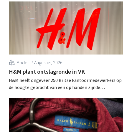
Mode
7 Augustus, 2026
H&M plant ontslagronde in VK
H&M heeft ongeveer 250 Britse kantoormedewerkers op
de hoogte gebracht van een op handen zijnde
reorganisatie die tot banenverlies kan leiden. De
sanering volgt op eerdere ingrepen in Nederland, België
en Spanje waarbij al honderden jobs verloren gingen.