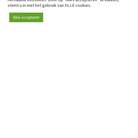
stemt u in met het gebruik van ALLE cookies.
Alles accepteren
Sinds 2009 is RetailDetail hét toonaangevende B2B-
platform voor retail in Europa.
Als "100% trusted medium" en sterke retailcommunity biedt
RetailDetail professionals dagelijks betrouwbaar nieuws,
scherpe inzichten en relevante analyses uit de sector.
Daarnaast brengt RetailDetail de markt samen via
inspirerende events en exclusieve retailtours, waar
kennisdeling, netwerking en innovatie centraal staan.