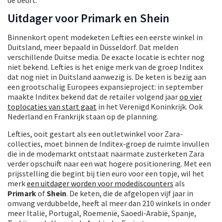
Uitdager voor Primark en Shein
Binnenkort opent modeketen Lefties een eerste winkel in
Duitsland, meer bepaald in Düsseldorf. Dat melden
verschillende Duitse media. De exacte locatie is echter nog
niet bekend. Lefties is het enige merk van de groep Inditex
dat nog niet in Duitsland aanwezig is. De keten is bezig aan
een grootschalig Europees expansieproject: in september
maakte Inditex bekend dat de retailer volgend jaar
op vier
toplocaties van start gaat
in het Verenigd Koninkrijk. Ook
Nederland en Frankrijk staan op de planning.
Lefties, ooit gestart als een outletwinkel voor Zara-
collecties, moet binnen de Inditex-groep de ruimte invullen
die in de modemarkt ontstaat naarmate zusterketen Zara
verder opschuift naar een wat hogere positionering. Met een
prijsstelling die begint bij tien euro voor een topje, wil het
merk
een uitdager worden voor modediscounters
als
Primark
of
Shein
. De keten, die de afgelopen vijf jaar in
omvang verdubbelde, heeft al meer dan 210 winkels in onder
meer Italië, Portugal, Roemenië, Saoedi-Arabië, Spanje,