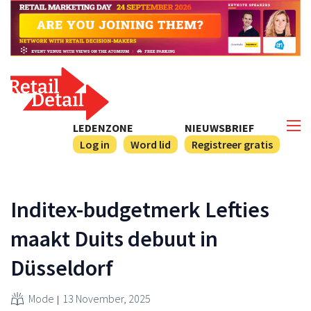
LEDENZONE
NIEUWSBRIEF
Log in
Word lid
Registreer gratis
Inditex-budgetmerk Lefties
maakt Duits debuut in
Düsseldorf
Mode
13 November, 2025