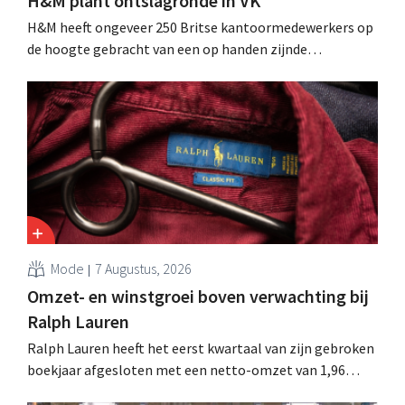
H&M plant ontslagronde in VK
H&M heeft ongeveer 250 Britse kantoormedewerkers op
de hoogte gebracht van een op handen zijnde
reorganisatie die tot banenverlies kan leiden. De
sanering volgt op eerdere ingrepen in Nederland, België
en Spanje waarbij al honderden jobs verloren gingen.
Mode
7 Augustus, 2026
Omzet- en winstgroei boven verwachting bij
Ralph Lauren
Ralph Lauren heeft het eerst kwartaal van zijn gebroken
boekjaar afgesloten met een netto-omzet van 1,96
miljard dollar (ongeveer 1,7 miljard euro), wat 14% meer