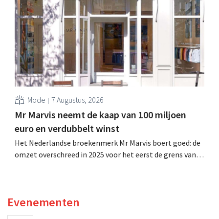
is dan een jaar eerder. Na die beter dan verwachte start
verhoogt het bedrijf ook zijn vooruitzichten voor het
volledige boekjaar.
Mode
7 Augustus, 2026
Mr Marvis neemt de kaap van 100 miljoen
euro en verdubbelt winst
Het Nederlandse broekenmerk Mr Marvis boert goed: de
omzet overschreed in 2025 voor het eerst de grens van
100 miljoen euro en de winst verdubbelde. Hoge
marketinginvesteringen blijken te lonen.
Evenementen