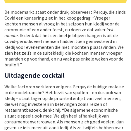
De modemarkt staat onder druk, observeert Perquy, die sinds
Covid een kentering ziet in het koopgedrag: “Vroeger
kochten mensen al vroeg in het seizoen hun kledij voor de
communie of een ander feest, nu doen ze dat vaker
last-
minute
. Ik denk dat het een beetje blijven hangen is uit de
Covid-periode: veel mensen hadden toen geïnvesteerd in
kledij voor evenementen die niet mochten plaatsvinden. We
zien het zelfs in de suitekledij: die kochten mensen vroeger
maanden op voorhand, en nu vaak pas enkele weken voor de
bruiloft.”
Uitdagende cocktail
Welke factoren verklaren volgens Perquy de huidige malaise
in de modebranche? Het bezit van spullen – en dus ook van
kledij – staat lager op de prioriteitenlijst van veel mensen,
die wel nog investeren in belevingen zoals reizen of
restaurantbezoek, denkt hij. “De algemene economische
situatie speelt ook mee. We zijn heel afhankelijk van
consumentenvertrouwen. Als mensen zich goed voelen, dan
geven ze iets meer uit aan kledij. Als ze twijfels hebben over