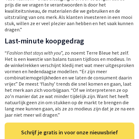
prijs die we vragen te verantwoorden is door het
kwaliteitsniveau, de materialen die we gebruiken en de
uitstraling van ons merk. Als klanten investeren in een mooi
stuk, willen ze er veel plezier aan hebben en het vaak kunnen
dragen.”
Last-minute koopgedrag
“
Fashion that stays with you
”, zo noemt Terre Bleue het zelf.
Het is een kwestie van balans tussen tijdloos en modieus. In
de winkelrekken verschijnt kledij met wat meer uitgesproken
vormen en hedendaagse modellen. “Er zijn meer
combinatiemogelijkheden en we laten de consument daarin
vrijer.” De meest ‘flashy’ trends die snel komen en gaan, laat
het merk aan zich voorbijgaan. “Of we interpreteren ze op
zo’n manier dat ze wat minder tijdelijk zijn. Want het heeft
natuurlijk geen zin om stukken op de markt te brengen die
lang mee kunnen gaan, als ze zo modieus zijn dat je ze na een
jaar niet meer wil dragen.”
Schrijf je gratis in voor onze nieuwsbrief