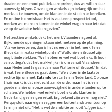
draaien en een mooi publiek aanspreken, dus we willen daar
aanwezig blijven. Onze eigen winkels zijn belangrijk om het
merk uit te bouwen, om de klanten in de steden te bereiken.
En online is onmisbaar. Het is vaak een prospectietool,
merken we: mensen komen in de winkel vragen naar iets dat
ze op de website hebben gezien.”
Met zestien winkels dekt het merk Vlaanderen goed af.
Bijkomende openingen staan niet meteen op de planning:
“Als we investeren, dan is het nu eerder in het merk Terre
Bleue dan in extra winkelpunten.” Wallonië en Brussel zijn
nog blinde vlekken. “We hebben er wel wat boetieks. Ik hoor
van collega’s dat het makkelijker is om vanuit Vlaanderen
naar Nederland te gaan dan naar Wallonië of Brussel.” En dat
is wat Terre Bleue nu gaat doen: “We zitten in de laatste
rechte lijn om met
Zalando
te starten in Nederland. Op onze
thuismarkt is dat niet echt aan de orde, maar het is een
goede manier om onze aanwezigheid in andere landen op te
schalen. We hebben wel enkele boetieks als klanten in
Nederland, geen eigen retail. Erg bekend zijn we er nog niet.”
Perquy sluit naar eigen zeggen een buitenlands avontuur op
termijn niet uit: “Het is wel de ambitie om ooit ‘
bigger than