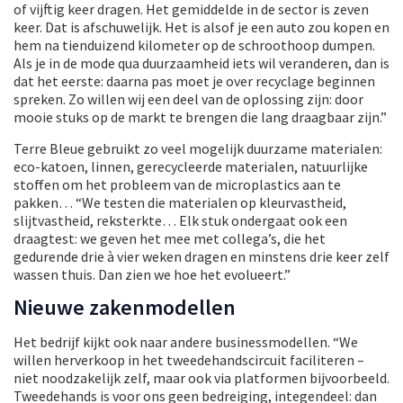
of vijftig keer dragen. Het gemiddelde in de sector is zeven
keer. Dat is afschuwelijk. Het is alsof je een auto zou kopen en
hem na tienduizend kilometer op de schroothoop dumpen.
Als je in de mode qua duurzaamheid iets wil veranderen, dan is
dat het eerste: daarna pas moet je over recyclage beginnen
spreken. Zo willen wij een deel van de oplossing zijn: door
mooie stuks op de markt te brengen die lang draagbaar zijn.”
Terre Bleue gebruikt zo veel mogelijk duurzame materialen:
eco-katoen, linnen, gerecycleerde materialen, natuurlijke
stoffen om het probleem van de microplastics aan te
pakken… “We testen die materialen op kleurvastheid,
slijtvastheid, reksterkte… Elk stuk ondergaat ook een
draagtest: we geven het mee met collega’s, die het
gedurende drie à vier weken dragen en minstens drie keer zelf
wassen thuis. Dan zien we hoe het evolueert.”
Nieuwe zakenmodellen
Het bedrijf kijkt ook naar andere businessmodellen. “We
willen herverkoop in het tweedehandscircuit faciliteren –
niet noodzakelijk zelf, maar ook via platformen bijvoorbeeld.
Tweedehands is voor ons geen bedreiging, integendeel: dan