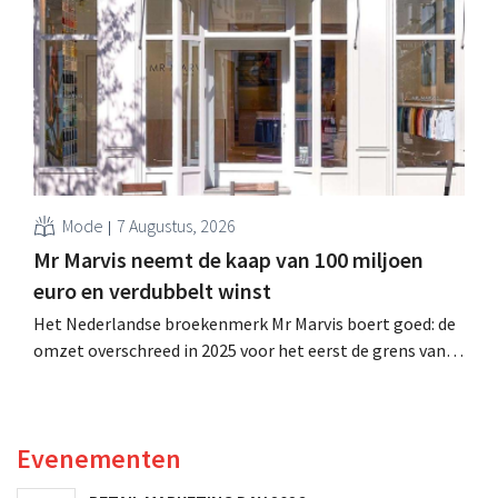
is dan een jaar eerder. Na die beter dan verwachte start
verhoogt het bedrijf ook zijn vooruitzichten voor het
volledige boekjaar.
Mode
7 Augustus, 2026
Mr Marvis neemt de kaap van 100 miljoen
euro en verdubbelt winst
Het Nederlandse broekenmerk Mr Marvis boert goed: de
omzet overschreed in 2025 voor het eerst de grens van
100 miljoen euro en de winst verdubbelde. Hoge
marketinginvesteringen blijken te lonen.
Evenementen