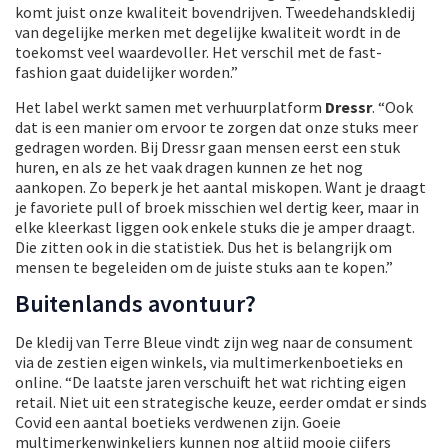
komt juist onze kwaliteit bovendrijven. Tweedehandskledij
van degelijke merken met degelijke kwaliteit wordt in de
toekomst veel waardevoller. Het verschil met de fast-
fashion gaat duidelijker worden.”
Het label werkt samen met verhuurplatform
Dressr
. “Ook
dat is een manier om ervoor te zorgen dat onze stuks meer
gedragen worden. Bij Dressr gaan mensen eerst een stuk
huren, en als ze het vaak dragen kunnen ze het nog
aankopen. Zo beperk je het aantal miskopen. Want je draagt
je favoriete pull of broek misschien wel dertig keer, maar in
elke kleerkast liggen ook enkele stuks die je amper draagt.
Die zitten ook in die statistiek. Dus het is belangrijk om
mensen te begeleiden om de juiste stuks aan te kopen.”
Buitenlands avontuur?
De kledij van Terre Bleue vindt zijn weg naar de consument
via de zestien eigen winkels, via multimerkenboetieks en
online. “De laatste jaren verschuift het wat richting eigen
retail. Niet uit een strategische keuze, eerder omdat er sinds
Covid een aantal boetieks verdwenen zijn. Goeie
multimerkenwinkeliers kunnen nog altijd mooie cijfers