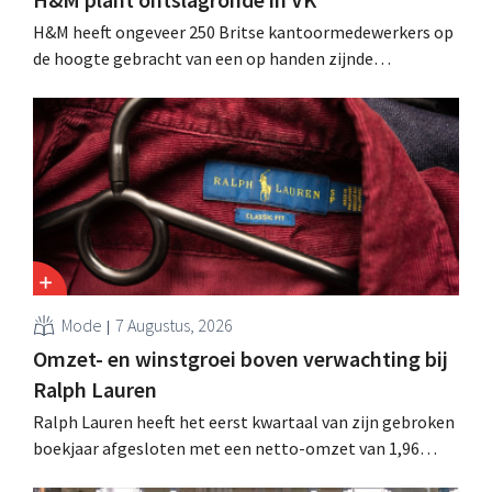
H&M heeft ongeveer 250 Britse kantoormedewerkers op
de hoogte gebracht van een op handen zijnde
reorganisatie die tot banenverlies kan leiden. De
sanering volgt op eerdere ingrepen in Nederland, België
en Spanje waarbij al honderden jobs verloren gingen.
Mode
7 Augustus, 2026
Omzet- en winstgroei boven verwachting bij
Ralph Lauren
Ralph Lauren heeft het eerst kwartaal van zijn gebroken
boekjaar afgesloten met een netto-omzet van 1,96
miljard dollar (ongeveer 1,7 miljard euro), wat 14% meer