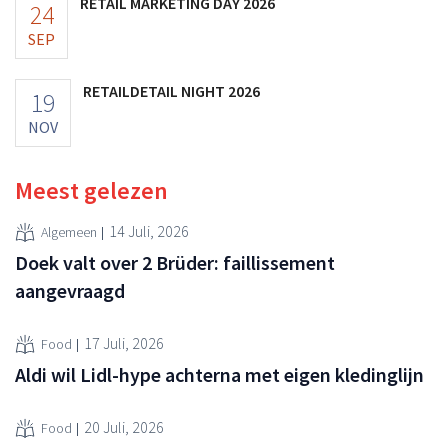
RETAIL MARKETING DAY 2026
24
SEP
RETAILDETAIL NIGHT 2026
19
NOV
Meest gelezen
14 Juli, 2026
Algemeen
Doek valt over 2 Brüder: faillissement
aangevraagd
17 Juli, 2026
Food
Aldi wil Lidl-hype achterna met eigen kledinglijn
20 Juli, 2026
Food