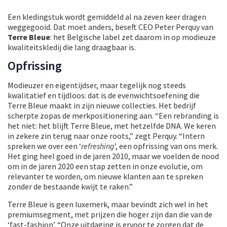
Een kledingstuk wordt gemiddeld al na zeven keer dragen
weggegooid. Dat moet anders, beseft CEO Peter Perquy van
Terre Bleue
: het Belgische label zet daarom in op modieuze
kwaliteitskledij die lang draagbaar is.
Opfrissing
Modieuzer en eigentijdser, maar tegelijk nog steeds
kwalitatief en tijdloos: dat is de evenwichtsoefening die
Terre Bleue maakt in zijn nieuwe collecties. Het bedrijf
scherpte zopas de merkpositionering aan. “Een rebranding is
het niet: het blijft Terre Bleue, met hetzelfde DNA. We keren
in zekere zin terug naar onze roots,” zegt Perquy. “Intern
spreken we over een ‘
refreshing
’, een opfrissing van ons merk.
Het ging heel goed in de jaren 2010, maar we voelden de nood
om in de jaren 2020 een stap zetten in onze evolutie, om
relevanter te worden, om nieuwe klanten aan te spreken
zonder de bestaande kwijt te raken.”
Terre Bleue is geen luxemerk, maar bevindt zich wel in het
premiumsegment, met prijzen die hoger zijn dan die van de
‘fast-fashion’. “Onze uitdaging is ervoor te zorgen dat de