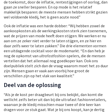
de toekomst, door de inflatie, rentestijgingen of oorlog, dan
gaan ze sneller besparen. En op mode is het relatief
makkelijk besparen: de meeste mensen hebben strikt gezien
wel voldoende kledij, het is geen acute nood.”
Ook de inflatie was een harde dobber: “Wij hebben zowel de
aankoopkosten als de werkingskosten sterk zien toenemen,
wat de prijzen van mode heeft doen stijgen. We werken er nu
aan om ze zeker niet verder te laten stijgen, en ze hier en
daar zelfs weer te laten zakken.” Die drie elementen vormen
een uitdagende cocktail voor de modemarkt. “En dan heb je
nog de opkomst van
ultrafastfashion
-spelers, die de mensen
vertellen dat het allemaal nog goedkoper kan. Ook ons
doelpubliek stelt zich dan de vraag waarom moet het zo duur
zijn. Mensen gaan er vaak aan voorbij hoe groot de
verschillen zijn op het vlak van kwaliteit.”
Deel van de oplossing
“Als je de kost per draagbeurt bij ons bekijkt, dan komt die
wellicht zelfs beter uit dan bij die ultrafast fashionretailers,
waarvan je de kledij misschien maar twee of drie keer kan
dragen voor ze stuk gaat. Wat je bij ons koopt, kan je dertig