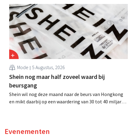
faillissement aangevraagd. CEO Dion Vijgeboom hoopt
evenwel dat het verhaal hiermee niet eindigt.
Mode
5 Augustus, 2026
Shein nog maar half zoveel waard bij
beursgang
Shein wil nog deze maand naar de beurs van Hongkong
en mikt daarbij op een waardering van 30 tot 40 miljard
Amerikaanse dollar. Dat is veel minder dan de modereus
ooit waard was, omdat nieuwe invoerheffingen de
winstgevendheid aantasten.
Evenementen