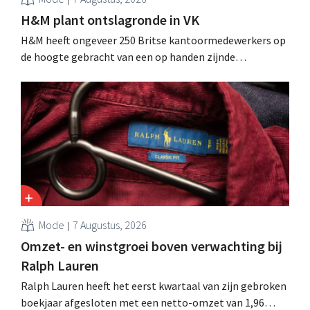
H&M plant ontslagronde in VK
H&M heeft ongeveer 250 Britse kantoormedewerkers op
de hoogte gebracht van een op handen zijnde
reorganisatie die tot banenverlies kan leiden. De
sanering volgt op eerdere ingrepen in Nederland, België
en Spanje waarbij al honderden jobs verloren gingen.
Mode
7 Augustus, 2026
Omzet- en winstgroei boven verwachting bij
Ralph Lauren
Ralph Lauren heeft het eerst kwartaal van zijn gebroken
boekjaar afgesloten met een netto-omzet van 1,96