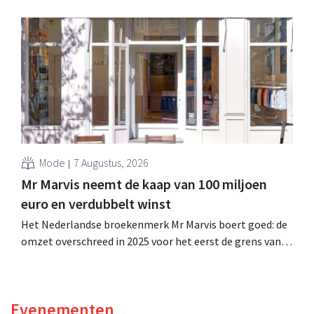
miljard dollar (ongeveer 1,7 miljard euro), wat 14% meer
is dan een jaar eerder. Na die beter dan verwachte start
verhoogt het bedrijf ook zijn vooruitzichten voor het
volledige boekjaar.
Mode
7 Augustus, 2026
Mr Marvis neemt de kaap van 100 miljoen
euro en verdubbelt winst
Het Nederlandse broekenmerk Mr Marvis boert goed: de
omzet overschreed in 2025 voor het eerst de grens van
100 miljoen euro en de winst verdubbelde. Hoge
marketinginvesteringen blijken te lonen.
Evenementen