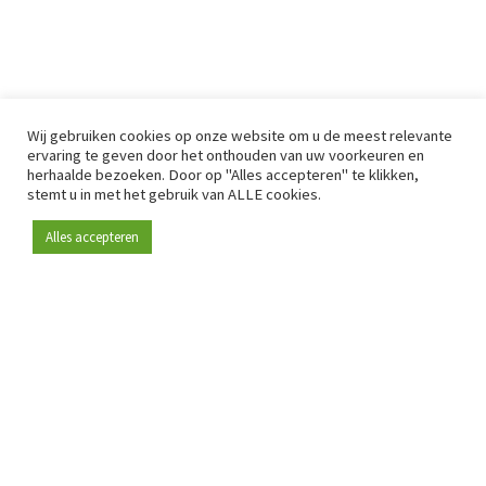
Wij gebruiken cookies op onze website om u de meest relevante
ervaring te geven door het onthouden van uw voorkeuren en
herhaalde bezoeken. Door op "Alles accepteren" te klikken,
stemt u in met het gebruik van ALLE cookies.
Alles accepteren
Sinds 2009 is RetailDetail hét toonaangevende B2B-
platform voor retail in Europa.
Als "100% trusted medium" en sterke retailcommunity biedt