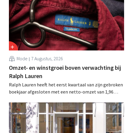
sanering volgt op eerdere ingrepen in Nederland, België
en Spanje waarbij al honderden jobs verloren gingen.
Mode
7 Augustus, 2026
Omzet- en winstgroei boven verwachting bij
Ralph Lauren
Ralph Lauren heeft het eerst kwartaal van zijn gebroken
boekjaar afgesloten met een netto-omzet van 1,96
miljard dollar (ongeveer 1,7 miljard euro), wat 14% meer
is dan een jaar eerder. Na die beter dan verwachte start
verhoogt het bedrijf ook zijn vooruitzichten voor het
volledige boekjaar.