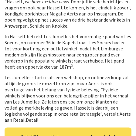
“Hasselt,
we have exciting news
. Door jullie vele berichtjes en
vragen om ook naar Hasselt te komen, is het eindelijk zover”,
kondigde oprichtster Magalie Aerts aan op Instagram. De
opening volgt op het succes van de drie bestaande winkels in
Antwerpen, Schilde en Knokke.
In Hasselt betrekt Les Jumelles het voormalige pand van Les
Soeurs, op nummer 36 in de Kapelstraat. Les Soeurs had er
tot voor kort nog een outletwinkel, nadat het Limburgse
modemerk zijn flagshipstore naar een groter pand even
verderop in de populaire winkelstraat verhuisde. Het pand
heeft een oppervlakte van 187m².
Les Jumelles startte als een webshop, en onlineverkoop zal
altijd de grootste omzetbron zijn, maar Aerts is ook
overtuigd van het belang van fysieke beleving. “Fysieke
winkels blijven voor ons een belangrijke pijler in het verhaal
van Les Jumelles. Ze laten ons toe om onze klanten de
volledige merkbeleving te geven. Hasselt is daarbij een
logische volgende stap in onze retailstrategie”, vertelt Aerts
aan RetailDetail.