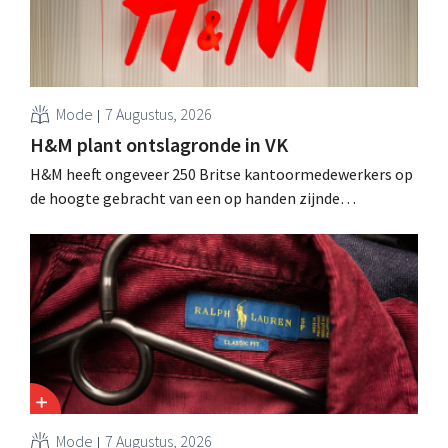
Mode
7 Augustus, 2026
H&M plant ontslagronde in VK
H&M heeft ongeveer 250 Britse kantoormedewerkers op
de hoogte gebracht van een op handen zijnde
reorganisatie die tot banenverlies kan leiden. De
sanering volgt op eerdere ingrepen in Nederland, België
en Spanje waarbij al honderden jobs verloren gingen.
Mode
7 Augustus, 2026