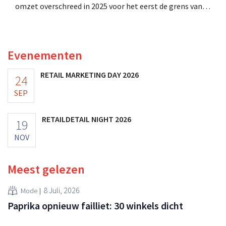
omzet overschreed in 2025 voor het eerst de grens van
100 miljoen euro en de winst verdubbelde. Hoge
marketinginvesteringen blijken te lonen.
Evenementen
RETAIL MARKETING DAY 2026
24
SEP
RETAILDETAIL NIGHT 2026
19
NOV
Meest gelezen
8 Juli, 2026
Mode
Paprika opnieuw failliet: 30 winkels dicht