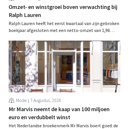
Omzet- en winstgroei boven verwachting bij
Ralph Lauren
Ralph Lauren heeft het eerst kwartaal van zijn gebroken
boekjaar afgesloten met een netto-omzet van 1,96
miljard dollar (ongeveer 1,7 miljard euro), wat 14% meer
is dan een jaar eerder. Na die beter dan verwachte start
verhoogt het bedrijf ook zijn vooruitzichten voor het
volledige boekjaar.
Mode
7 Augustus, 2026
Mr Marvis neemt de kaap van 100 miljoen
euro en verdubbelt winst
Het Nederlandse broekenmerk Mr Marvis boert goed: de