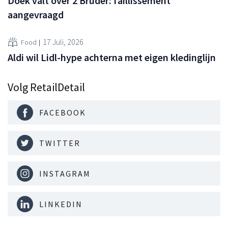
Doek valt over 2 Brüder: faillissement
aangevraagd
17 Juli, 2026
Food
Aldi wil Lidl-hype achterna met eigen kledinglijn
Volg RetailDetail
FACEBOOK
TWITTER
INSTAGRAM
LINKEDIN