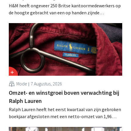
H&M heeft ongeveer 250 Britse kantoormedewerkers op
de hoogte gebracht van een op handen zijnde
reorganisatie die tot banenverlies kan leiden. De
sanering volgt op eerdere ingrepen in Nederland, België
en Spanje waarbij al honderden jobs verloren gingen.
Mode
7 Augustus, 2026
Omzet- en winstgroei boven verwachting bij
Ralph Lauren
Ralph Lauren heeft het eerst kwartaal van zijn gebroken
boekjaar afgesloten met een netto-omzet van 1,96
miljard dollar (ongeveer 1,7 miljard euro), wat 14% meer
is dan een jaar eerder. Na die beter dan verwachte start