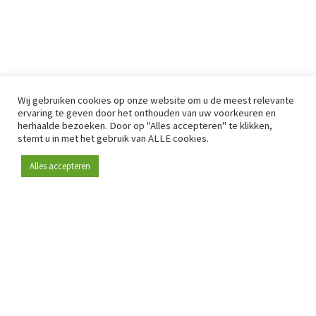
Wij gebruiken cookies op onze website om u de meest relevante
ervaring te geven door het onthouden van uw voorkeuren en
herhaalde bezoeken. Door op "Alles accepteren" te klikken,
stemt u in met het gebruik van ALLE cookies.
Alles accepteren
Sinds 2009 is RetailDetail hét toonaangevende B2B-
platform voor retail in Europa.