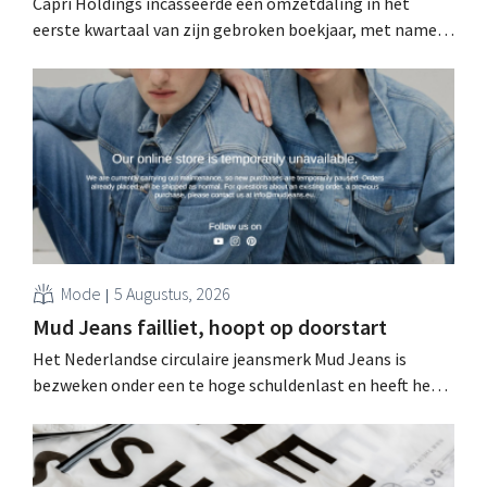
Capri Holdings incasseerde een omzetdaling in het
eerste kwartaal van zijn gebroken boekjaar, met name
als gevolg van tegenvallende prestaties van Michael
Kors, ondanks sterke resultaten van Jimmy Choo.
Mode
5 Augustus, 2026
Mud Jeans failliet, hoopt op doorstart
Het Nederlandse circulaire jeansmerk Mud Jeans is
bezweken onder een te hoge schuldenlast en heeft het
faillissement aangevraagd. CEO Dion Vijgeboom hoopt
evenwel dat het verhaal hiermee niet eindigt.