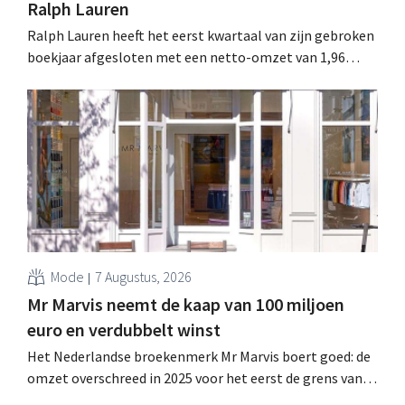
Ralph Lauren
Ralph Lauren heeft het eerst kwartaal van zijn gebroken
boekjaar afgesloten met een netto-omzet van 1,96
miljard dollar (ongeveer 1,7 miljard euro), wat 14% meer
is dan een jaar eerder. Na die beter dan verwachte start
verhoogt het bedrijf ook zijn vooruitzichten voor het
volledige boekjaar.
Mode
7 Augustus, 2026
Mr Marvis neemt de kaap van 100 miljoen
euro en verdubbelt winst
Het Nederlandse broekenmerk Mr Marvis boert goed: de
omzet overschreed in 2025 voor het eerst de grens van
100 miljoen euro en de winst verdubbelde. Hoge