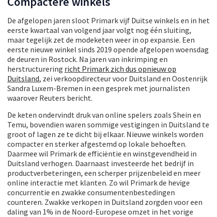
Compactere winkels
De afgelopen jaren sloot Primark vijf Duitse winkels en in het
eerste kwartaal van volgend jaar volgt nog één sluiting,
maar tegelijk zet de modeketen weer in op expansie. Een
eerste nieuwe winkel sinds 2019 opende afgelopen woensdag
de deuren in Rostock. Na jaren van inkrimping en
herstructurering
richt Primark zich dus opnieuw op
Duitsland
, zei verkoopdirecteur voor Duitsland en Oostenrijk
Sandra Luxem-Bremen in een gesprek met journalisten
waarover Reuters bericht.
De keten ondervindt druk van online spelers zoals Shein en
Temu, bovendien waren sommige vestigingen in Duitsland te
groot of lagen ze te dicht bij elkaar. Nieuwe winkels worden
compacter en sterker afgestemd op lokale behoeften.
Daarmee wil Primark de efficiëntie en winstgevendheid in
Duitsland verhogen. Daarnaast investeerde het bedrijf in
productverbeteringen, een scherper prijzenbeleid en meer
online interactie met klanten. Zo wil Primark de hevige
concurrentie en zwakke consumentenbestedingen
counteren. Zwakke verkopen in Duitsland zorgden voor een
daling van 1% in de Noord-Europese omzet in het vorige