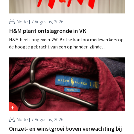
Mode
7 Augustus, 2026
H&M plant ontslagronde in VK
H&M heeft ongeveer 250 Britse kantoormedewerkers op
de hoogte gebracht van een op handen zijnde
reorganisatie die tot banenverlies kan leiden. De
sanering volgt op eerdere ingrepen in Nederland, België
en Spanje waarbij al honderden jobs verloren gingen.
Mode
7 Augustus, 2026
Omzet- en winstgroei boven verwachting bij